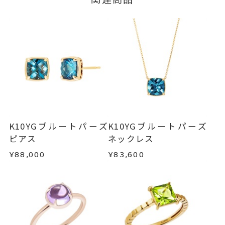
#6～#16
リングサイズ
3営業日以内に発送いたします。
だけます。
※#16のみ14,300円(税込)の加算
ご注文状況が「注文済み」の場合に限り、キャ
例：金曜日17時までのご注文→翌週火曜日までに
料金を頂戴しております。
ンセルを承ります。
発送いたします。
メンバーシップ未登録のお客さまは、お問い合
サイズ直し #7以上は±1まで可、
わせフォームよりご連絡ください。
#6.5以下は不可
■お届け目安が「約1ヶ月半以内～」の商品
ご注文いただいてから在庫状況を確認いたしま
トップ 縦：約7.6mm 横：約7.5
返品・交換
以下の場合、商品の返品・交換・返金
詳細
す。
は承りかねます。
mm 厚さ：約4.5mm
・一度ご使用になった商品
リング幅 約1.4mm
・在庫のご用意ができる場合： 約1週間～1ヶ月以
・受注生産の商品
K10YGブルートパーズ
K10YGブルートパーズ
内を目安に発送いたします。
リング
、
・お客さまのお手元で傷や汚れが発生した商品
カテゴリー
ピアス
ネックレス
・到着後ご連絡無く7日以上経過した商品
トパーズ
、
¥88,000
¥83,600
・受注生産となる場合： 商品ページに記載のある
・刻印をお入れした商品
K10YG
、
目安日数を頂戴し、一から製作いたします。
・販売期間が限定されている商品
カラーストーン
・過度な交換・返品を繰り返している場合
※お急ぎの方はご注文前にお問い合わせくださ
-
刻印
い。事前に現在の納期状況を確認いたします。
商品の品質には万全を期しておりますが、万が一