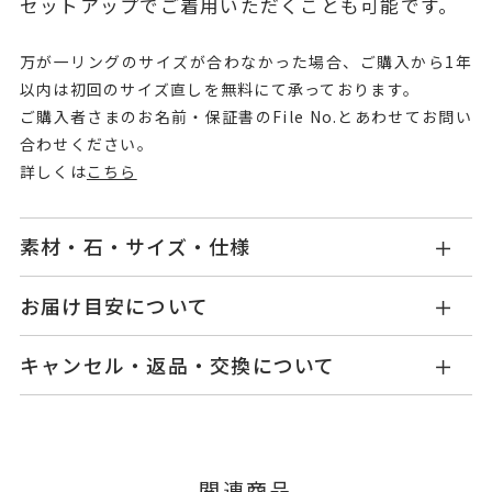
セットアップでご着用いただくことも可能です。
万が一リングのサイズが合わなかった場合、ご購入から1年
以内は初回のサイズ直しを無料にて承っております。
ご購入者さまのお名前・保証書のFile No.とあわせてお問い
合わせください。
詳しくは
こちら
素材・石・サイズ・仕様
GL2419R001BTYG1
品番
お届け目安について
商品ページの【お届け目安】をご確認くださいま
K10イエローゴールド
素材
キャンセル・返品・交換について
せ。
ブルートパーズ
石
ご注文およびご入金確認後、以下の日程にて発送
キャンセル
ご注文後でも、商品手配前のご注文に
いたします。
※石の色味には多少の個体差がご
つきましてはキャンセルを承ります。
※メンバーシップ登録済みのお客さまは、マイペ
ざいます。
■お届け目安が「3営業日以内に発送」の商品
関連商品
ージの購入履歴一覧よりご注文状況をご確認いた