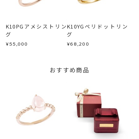
不良品の場合、またはご注文のお品と異なる場合
お届け予定日はご注文から2営業日以内にメールに
は、早急に商品を交換させていただきます。
てご案内いたします。
お手数ですが商品到着後7日間以内に、お電話また
詳しくは
こちら
はお問い合わせフォームよりご連絡ください。
K10PGアメシストリン
K10YGペリドットリン
この場合の返送料は弊社にて負担いたしますの
グ
グ
で、着払いにてご返送ください。
¥55,000
¥68,200
詳細は
こちら
おすすめ商品