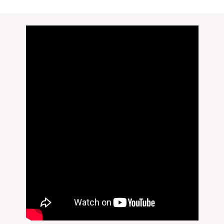
無料刻印
(刻印について)
※必ず選択ください
を希望しない
印を希望する