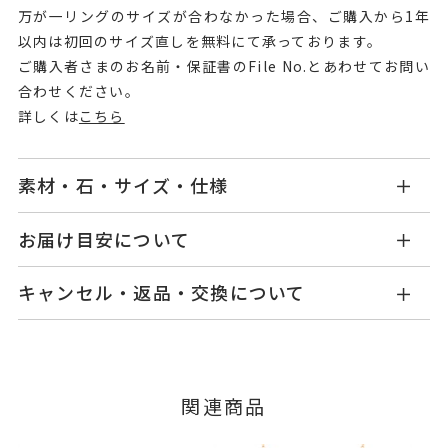
万が一リングのサイズが合わなかった場合、ご購入から1年
以内は初回のサイズ直しを無料にて承っております。
ご購入者さまのお名前・保証書のFile No.とあわせてお問い
合わせください。
詳しくは
こちら
素材・石・サイズ・仕様
GL2445R001GQPG
品番
お届け目安について
商品ページの【お届け目安】をご確認くださいま
K18ピンクゴールド
素材
キャンセル・返品・交換について
せ。
ダイヤモンド
0.20ct
石
ご注文およびご入金確認後、以下の日程にて発送
キャンセル
ご注文後でも、商品手配前のご注文に
いたします。
グリーンクオーツ
つきましてはキャンセルを承ります。
※メンバーシップ登録済みのお客さまは、マイペ
※石の色味には多少の個体差がご
■お届け目安が「3営業日以内に発送」の商品
関連商品
ージの購入履歴一覧よりご注文状況をご確認いた
ざいます。
3営業日以内に発送いたします。
だけます。