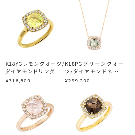
#6～#20
リングサイズ
ご注文状況が「注文済み」の場合に限り、キャ
例：金曜日17時までのご注文→翌週火曜日までに
※#16からは19,800円(税込)の加
ンセルを承ります。
発送いたします。
メンバーシップ未登録のお客さまは、お問い合
算料金を頂戴しております。
わせフォームよりご連絡ください。
サイズ直し #7以上は±2まで可、
■お届け目安が「約1ヶ月半以内～」の商品
#6.5以下は±1
ご注文いただいてから在庫状況を確認いたしま
返品・交換
以下の場合、商品の返品・交換・返金
す。
は承りかねます。
モチーフ 縦：約10.6mm 横：約
詳細
・一度ご使用になった商品
10.6mm 厚さ：約5.5mm
・在庫のご用意ができる場合： 約1週間～1ヶ月以
・受注生産の商品
K18YGレモンクオーツ/
K18PGグリーンクオー
リング幅 約2mm
内を目安に発送いたします。
・お客さまのお手元で傷や汚れが発生した商品
ダイヤモンドリング
ツ/ダイヤモンドネック
・到着後ご連絡無く7日以上経過した商品
リング
、
レス
カテゴリー
¥316,800
¥299,200
・受注生産となる場合： 商品ページに記載のある
・刻印をお入れした商品
ダイヤモンド
、
目安日数を頂戴し、一から製作いたします。
・販売期間が限定されている商品
クオーツ
、
・過度な交換・返品を繰り返している場合
K18PG
、
※お急ぎの方はご注文前にお問い合わせくださ
カラーストーン
い。事前に現在の納期状況を確認いたします。
商品の品質には万全を期しておりますが、万が一
不良品の場合、またはご注文のお品と異なる場合
-
刻印
お届け予定日はご注文から2営業日以内にメールに
は、早急に商品を交換させていただきます。