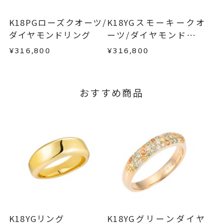
てご案内いたします。
お手数ですが商品到着後7日間以内に、お電話また
詳しくは
こちら
はお問い合わせフォームよりご連絡ください。
K18PGローズクオーツ/
K18YGスモーキークオ
この場合の返送料は弊社にて負担いたしますの
ダイヤモンドリング
ーツ/ダイヤモンドリン
で、着払いにてご返送ください。
グ
¥316,800
¥316,800
詳細は
こちら
おすすめ商品
K18YGリング
K18YGグリーンダイヤ