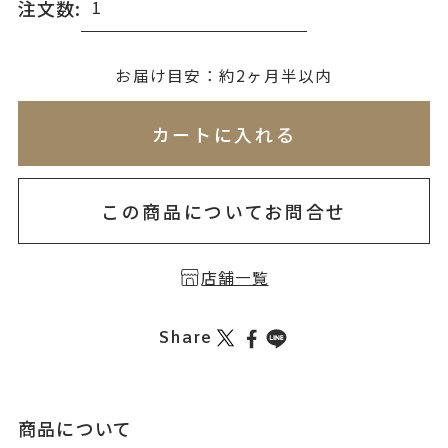
注文数:
無料刻印
(刻印について)
お届け目安：約2ヶ月半以内
※必ず選択ください
※刻印情報が入力されてないためカートに入れられ
カートに入れる
を希望しない
印を希望する
この商品についてお問合せ
店舗一覧
Share
商品について