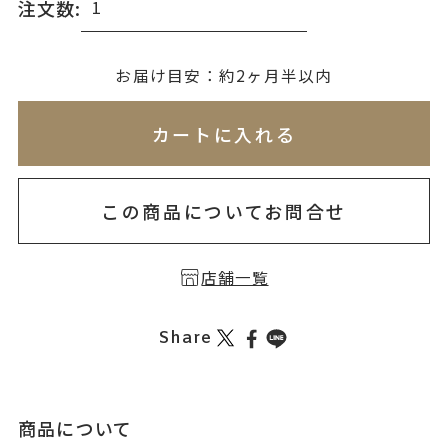
注文数:
無料刻印
(刻印について)
お届け目安：約2ヶ月半以内
※必ず選択ください
※刻印情報が入力されてないためカートに入れられ
カートに入れる
を希望しない
印を希望する
この商品についてお問合せ
店舗一覧
Share
商品について