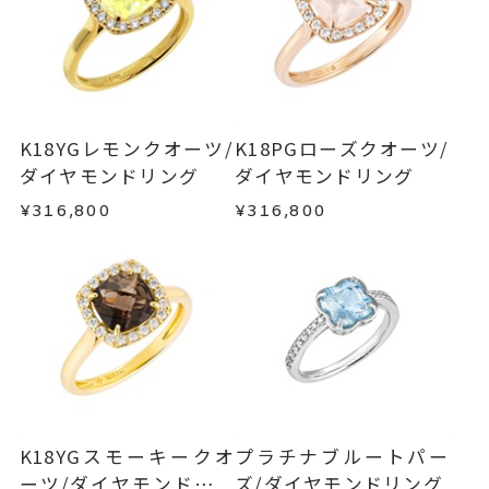
わせフォームよりご連絡ください。
サイズ直し #7以上は±2まで可、
■お届け目安が「約1ヶ月半以内～」の商品
#6.5以下は±1まで可
ご注文いただいてから在庫状況を確認いたしま
返品・交換
以下の場合、商品の返品・交換・返金
す。
は承りかねます。
モチーフ 縦：約10.6mm 横：約
詳細
・一度ご使用になった商品
10.6mm 厚さ：約5.5mm
・在庫のご用意ができる場合： 約1週間～1ヶ月以
・受注生産の商品
K18YGレモンクオーツ/
K18PGローズクオーツ/
リング幅 約2mm
内を目安に発送いたします。
・お客さまのお手元で傷や汚れが発生した商品
ダイヤモンドリング
ダイヤモンドリング
・到着後ご連絡無く7日以上経過した商品
リング
、
カテゴリー
¥316,800
¥316,800
・受注生産となる場合： 商品ページに記載のある
・刻印をお入れした商品
ダイヤモンド
、
目安日数を頂戴し、一から製作いたします。
・販売期間が限定されている商品
クオーツ
、
・過度な交換・返品を繰り返している場合
K18YG
、
※お急ぎの方はご注文前にお問い合わせくださ
カラーストーン
い。事前に現在の納期状況を確認いたします。
商品の品質には万全を期しておりますが、万が一
不良品の場合、またはご注文のお品と異なる場合
-
刻印
お届け予定日はご注文から2営業日以内にメールに
は、早急に商品を交換させていただきます。
てご案内いたします。
お手数ですが商品到着後7日間以内に、お電話また
詳しくは
こちら
はお問い合わせフォームよりご連絡ください。
K18YGスモーキークオ
プラチナブルートパー
この場合の返送料は弊社にて負担いたしますの
ーツ/ダイヤモンドリン
ズ/ダイヤモンドリング