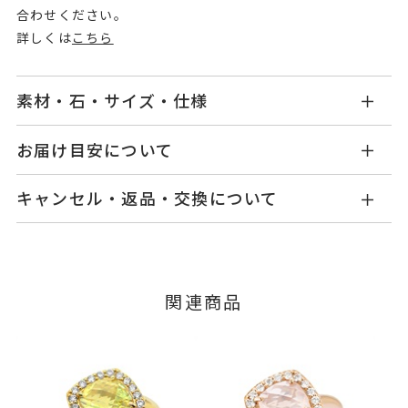
合わせください。
詳しくは
こちら
素材・石・サイズ・仕様
GL2445R001GQYG
品番
お届け目安について
商品ページの【お届け目安】をご確認くださいま
K18イエローゴールド
素材
キャンセル・返品・交換について
せ。
ダイヤモンド 0.20ct
石
ご注文およびご入金確認後、以下の日程にて発送
キャンセル
ご注文後でも、商品手配前のご注文に
いたします。
グリーンクオーツ
つきましてはキャンセルを承ります。
※メンバーシップ登録済みのお客さまは、マイペ
※石の色味には多少の個体差がご
■お届け目安が「3営業日以内に発送」の商品
関連商品
ージの購入履歴一覧よりご注文状況をご確認いた
ざいます。
3営業日以内に発送いたします。
だけます。
#6～#20
リングサイズ
ご注文状況が「注文済み」の場合に限り、キャ
例：金曜日17時までのご注文→翌週火曜日までに
※#16からは19,800円(税込)の加
ンセルを承ります。
発送いたします。
メンバーシップ未登録のお客さまは、お問い合
算料金を頂戴しております。