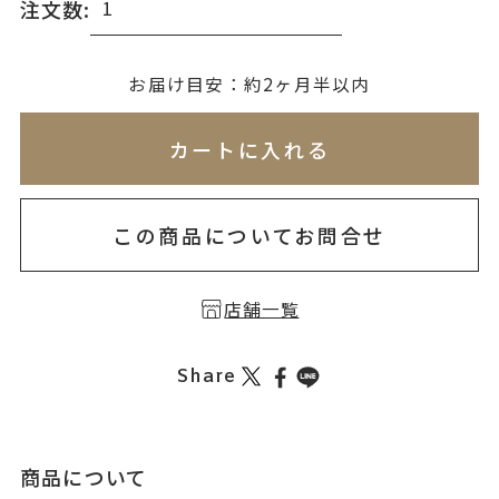
注文数:
無料刻印
(刻印について)
お届け目安：約2ヶ月半以内
※必ず選択ください
※刻印情報が入力されてないためカートに入れられ
カートに入れる
を希望しない
印を希望する
この商品についてお問合せ
店舗一覧
Share
商品について