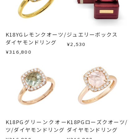
■お届け目安が「約1ヶ月半以内～」の商品
#6.5以下は±1まで可
ご注文いただいてから在庫状況を確認いたしま
返品・交換
以下の場合、商品の返品・交換・返金
す。
は承りかねます。
モチーフ 縦：約10.6mm 横：約
詳細
・一度ご使用になった商品
10.6mm 厚さ：約5.5mm
・在庫のご用意ができる場合： 約1週間～1ヶ月以
・受注生産の商品
K18YGレモンクオーツ/
ジュエリーボックス
リング幅 約2mm
内を目安に発送いたします。
・お客さまのお手元で傷や汚れが発生した商品
ダイヤモンドリング
¥2,530
・到着後ご連絡無く7日以上経過した商品
リング
、
カテゴリー
¥316,800
・受注生産となる場合： 商品ページに記載のある
・刻印をお入れした商品
ダイヤモンド
、
目安日数を頂戴し、一から製作いたします。
・販売期間が限定されている商品
クオーツ
、
・過度な交換・返品を繰り返している場合
K18PG
、
※お急ぎの方はご注文前にお問い合わせくださ
カラーストーン
い。事前に現在の納期状況を確認いたします。
商品の品質には万全を期しておりますが、万が一
不良品の場合、またはご注文のお品と異なる場合
-
刻印
お届け予定日はご注文から2営業日以内にメールに
は、早急に商品を交換させていただきます。
てご案内いたします。
お手数ですが商品到着後7日間以内に、お電話また
詳しくは
こちら
はお問い合わせフォームよりご連絡ください。
K18PGグリーンクオー
K18PGローズクオーツ/
この場合の返送料は弊社にて負担いたしますの
ツ/ダイヤモンドリング
ダイヤモンドリング
で、着払いにてご返送ください。