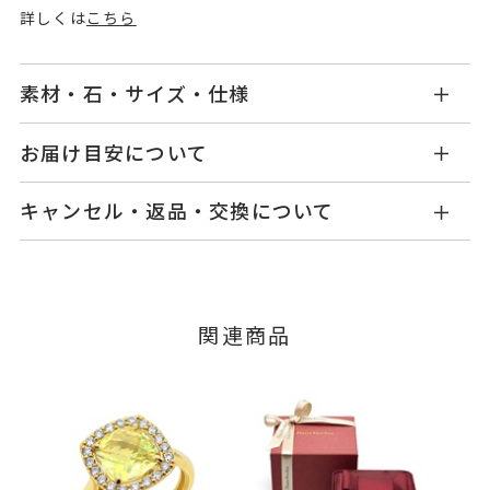
詳しくは
こちら
素材・石・サイズ・仕様
GL2445R001LQPG
品番
お届け目安について
商品ページの【お届け目安】をご確認くださいま
K18ピンクゴールド
素材
キャンセル・返品・交換について
せ。
ダイヤモンド
0.20ct
石
ご注文およびご入金確認後、以下の日程にて発送
キャンセル
ご注文後でも、商品手配前のご注文に
いたします。
レモンクオーツ
つきましてはキャンセルを承ります。
※メンバーシップ登録済みのお客さまは、マイペ
※石の色味には多少の個体差がご
■お届け目安が「3営業日以内に発送」の商品
関連商品
ージの購入履歴一覧よりご注文状況をご確認いた
ざいます。
3営業日以内に発送いたします。
だけます。
#6～#20
リングサイズ
ご注文状況が「注文済み」の場合に限り、キャ
例：金曜日17時までのご注文→翌週火曜日までに
※#16からは19,800円(税込)の加
ンセルを承ります。
発送いたします。
メンバーシップ未登録のお客さまは、お問い合
算料金を頂戴しております。
わせフォームよりご連絡ください。
サイズ直し #7以上は±2まで可、