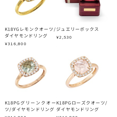
■お届け目安が「約1ヶ月半以内～」の商品
#6.5以下は±1まで可
ご注文いただいてから在庫状況を確認いたしま
返品・交換
以下の場合、商品の返品・交換・返金
す。
は承りかねます。
モチーフ 縦：約10.6mm 横：約
詳細
・一度ご使用になった商品
10.6mm 厚さ：約5.5mm
・在庫のご用意ができる場合： 約1週間～1ヶ月以
・受注生産の商品
K18YGレモンクオーツ/
ジュエリーボックス
リング幅 約2mm
内を目安に発送いたします。
・お客さまのお手元で傷や汚れが発生した商品
ダイヤモンドリング
¥2,530
・到着後ご連絡無く7日以上経過した商品
リング
、
カテゴリー
¥316,800
・受注生産となる場合： 商品ページに記載のある
・刻印をお入れした商品
ダイヤモンド
、
目安日数を頂戴し、一から製作いたします。
・販売期間が限定されている商品
クオーツ
、
・過度な交換・返品を繰り返している場合
K18PG
、
※お急ぎの方はご注文前にお問い合わせくださ
カラーストーン
い。事前に現在の納期状況を確認いたします。
商品の品質には万全を期しておりますが、万が一
不良品の場合、またはご注文のお品と異なる場合
-
刻印
お届け予定日はご注文から2営業日以内にメールに
は、早急に商品を交換させていただきます。
てご案内いたします。
お手数ですが商品到着後7日間以内に、お電話また
詳しくは
こちら
はお問い合わせフォームよりご連絡ください。
K18PGグリーンクオー
K18PGローズクオーツ/
この場合の返送料は弊社にて負担いたしますの
ツ/ダイヤモンドリング
ダイヤモンドリング
で、着払いにてご返送ください。