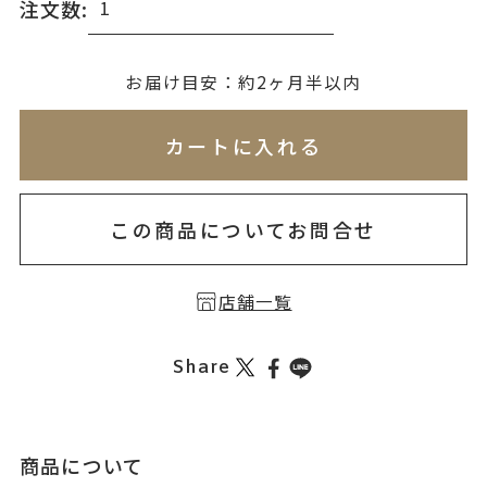
注文数:
無料刻印
(刻印について)
お届け目安：約2ヶ月半以内
※必ず選択ください
※刻印情報が入力されてないためカートに入れられ
カートに入れる
を希望しない
印を希望する
この商品についてお問合せ
店舗一覧
Share
商品について