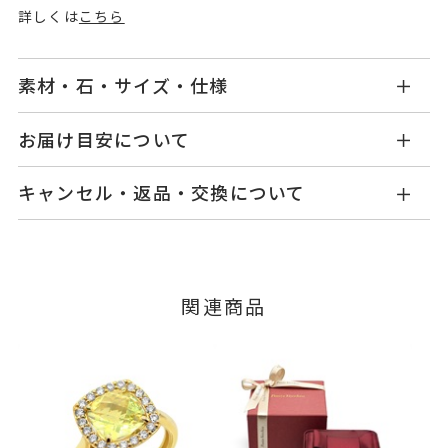
詳しくは
こちら
素材・石・サイズ・仕様
GL2445R001LQPG
品番
お届け目安について
商品ページの【お届け目安】をご確認くださいま
K18ピンクゴールド
素材
キャンセル・返品・交換について
せ。
ダイヤモンド
0.20ct
石
ご注文およびご入金確認後、以下の日程にて発送
キャンセル
ご注文後でも、商品手配前のご注文に
いたします。
レモンクオーツ
つきましてはキャンセルを承ります。
※メンバーシップ登録済みのお客さまは、マイペ
※石の色味には多少の個体差がご
■お届け目安が「3営業日以内に発送」の商品
関連商品
ージの購入履歴一覧よりご注文状況をご確認いた
ざいます。
3営業日以内に発送いたします。
だけます。
#6～#20
リングサイズ
ご注文状況が「注文済み」の場合に限り、キャ
例：金曜日17時までのご注文→翌週火曜日までに
※#16からは19,800円(税込)の加
ンセルを承ります。
発送いたします。
メンバーシップ未登録のお客さまは、お問い合
算料金を頂戴しております。
わせフォームよりご連絡ください。
サイズ直し #7以上は±2まで可、