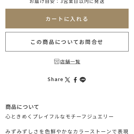
無料刻印
(刻印について)
お届け目安：3営業日以内に発送
※必ず選択ください
※刻印情報が入力されてないためカートに入れられ
カートに入れる
を希望しない
印を希望する
この商品についてお問合せ
店舗一覧
Share
商品について
心ときめくプレイフルなモチーフジュエリー
みずみずしさを色鮮やかなカラーストーンで表現