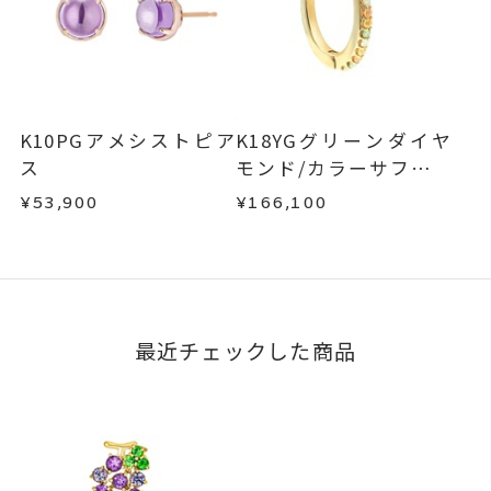
K10PGアメシストピア
K18YGグリーンダイヤ
ス
モンド/カラーサファイ
ア/ダイヤモンドイヤー
¥53,900
¥166,100
カフ(片耳用)
最近チェックした商品