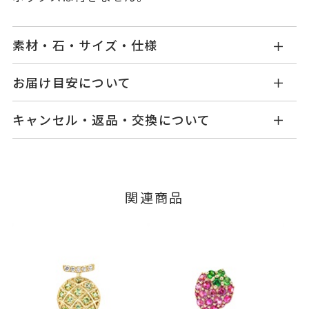
素材・石・サイズ・仕様
GL2514P001MXYG1
品番
お届け目安について
商品ページの【お届け目安】をご確認くださいま
K10イエローゴールド
素材
キャンセル・返品・交換について
せ。
バイオレットサファイア
0.08ct
石
ご注文およびご入金確認後、以下の日程にて発送
キャンセル
ご注文後でも、商品手配前のご注文に
いたします。
アメシスト
つきましてはキャンセルを承ります。
※メンバーシップ登録済みのお客さまは、マイペ
グリーンガーネット
■お届け目安が「3営業日以内に発送」の商品
関連商品
ージの購入履歴一覧よりご注文状況をご確認いた
※石の色味には多少の個体差がご
3営業日以内に発送いたします。
だけます。
ざいます。
ご注文状況が「注文済み」の場合に限り、キャ
例：金曜日17時までのご注文→翌週火曜日までに
ンセルを承ります。
-
リングサイズ
発送いたします。
メンバーシップ未登録のお客さまは、お問い合
縦：約11mm 横：約7mm 厚さ：
詳細
わせフォームよりご連絡ください。
■お届け目安が「約1ヶ月半以内～」の商品
約2mm