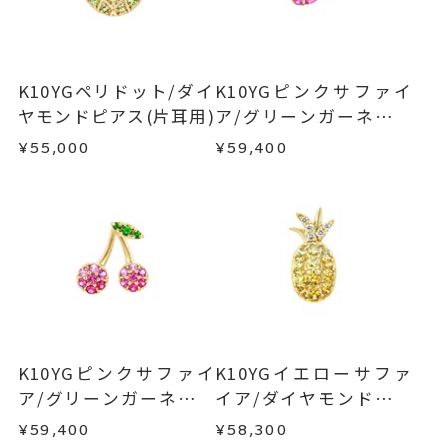
ご注文いただいてから在庫状況を確認いたしま
返品・交換
以下の場合、商品の返品・交換・返金
地金入りシリコンキャッチ
す。
は承りかねます。
イヤリング加工：不可
・一度ご使用になった商品
・在庫のご用意ができる場合： 約1週間～1ヶ月以
ピアス
、
・受注生産の商品
カテゴリー
K10YGペリドット/ダイ
K10YGピンクサファイ
内を目安に発送いたします。
・お客さまのお手元で傷や汚れが発生した商品
ヤモンドピアス(片耳用)
ア/グリーンガーネット
ガーネットピアス
、
・到着後ご連絡無く7日以上経過した商品
ピアス(片耳用)
アメシストピアス
、
¥55,000
¥59,400
・受注生産となる場合： 商品ページに記載のある
・刻印をお入れした商品
サファイアピアス
、
目安日数を頂戴し、一から製作いたします。
・販売期間が限定されている商品
K10YGピアス
、
・過度な交換・返品を繰り返している場合
フルーツピアス
※お急ぎの方はご注文前にお問い合わせくださ
い。事前に現在の納期状況を確認いたします。
商品の品質には万全を期しておりますが、万が一
-
刻印
不良品の場合、またはご注文のお品と異なる場合
お届け予定日はご注文から2営業日以内にメールに
は、早急に商品を交換させていただきます。
てご案内いたします。
お手数ですが商品到着後7日間以内に、お電話また
詳しくは
こちら
はお問い合わせフォームよりご連絡ください。
K10YGピンクサファイ
K10YGイエローサファ
この場合の返送料は弊社にて負担いたしますの
ア/グリーンガーネット
イア/ダイヤモンドピア
で、着払いにてご返送ください。
ピアス(片耳用)
ス(片耳用)
¥59,400
¥58,300
詳細は
こちら