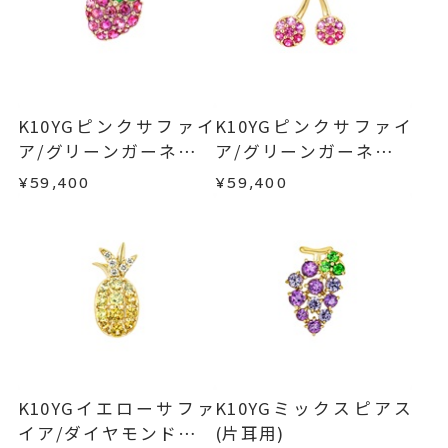
■お届け目安が「約1ヶ月半以内～」の商品
地金入りシリコンキャッチ
ご注文いただいてから在庫状況を確認いたしま
返品・交換
以下の場合、商品の返品・交換・返金
イヤリング加工：不可
す。
は承りかねます。
ピアス
、
カテゴリー
・一度ご使用になった商品
・在庫のご用意ができる場合： 約1週間～1ヶ月以
ダイヤモンド
、
・受注生産の商品
K10YGピンクサファイ
K10YGピンクサファイ
内を目安に発送いたします。
・お客さまのお手元で傷や汚れが発生した商品
ア/グリーンガーネット
ア/グリーンガーネット
ペリドット
、
・到着後ご連絡無く7日以上経過した商品
ピアス(片耳用)
ピアス(片耳用)
K10YG
、
¥59,400
¥59,400
・受注生産となる場合： 商品ページに記載のある
・刻印をお入れした商品
フルーツ
目安日数を頂戴し、一から製作いたします。
・販売期間が限定されている商品
・過度な交換・返品を繰り返している場合
-
刻印
※お急ぎの方はご注文前にお問い合わせくださ
い。事前に現在の納期状況を確認いたします。
商品の品質には万全を期しておりますが、万が一
不良品の場合、またはご注文のお品と異なる場合
お届け予定日はご注文から2営業日以内にメールに
は、早急に商品を交換させていただきます。
てご案内いたします。
お手数ですが商品到着後7日間以内に、お電話また
詳しくは
こちら
はお問い合わせフォームよりご連絡ください。
K10YGイエローサファ
K10YGミックスピアス
この場合の返送料は弊社にて負担いたしますの
イア/ダイヤモンドピア
(片耳用)