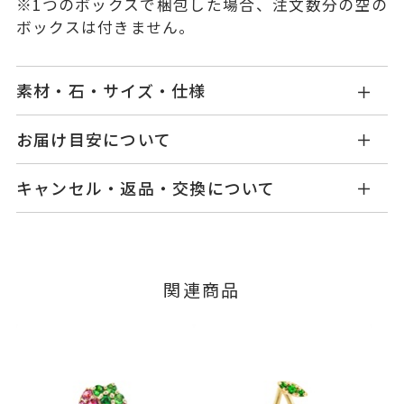
※1つのボックスで梱包した場合、注文数分の空の
ボックスは付きません。
素材・石・サイズ・仕様
GL2517P001PRYG1
品番
お届け目安について
商品ページの【お届け目安】をご確認くださいま
K10イエローゴールド
素材
キャンセル・返品・交換について
せ。
ペリドット
石
ご注文およびご入金確認後、以下の日程にて発送
キャンセル
ご注文後でも、商品手配前のご注文に
いたします。
※石の色味には多少の個体差がご
つきましてはキャンセルを承ります。
※メンバーシップ登録済みのお客さまは、マイペ
ざいます。
■お届け目安が「3営業日以内に発送」の商品
関連商品
ージの購入履歴一覧よりご注文状況をご確認いた
ダイヤモンド
0.01ct
3営業日以内に発送いたします。
だけます。
-
リングサイズ
ご注文状況が「注文済み」の場合に限り、キャ
例：金曜日17時までのご注文→翌週火曜日までに
ンセルを承ります。
トップ 縦：約10.2mm 横：約7.
詳細
発送いたします。
メンバーシップ未登録のお客さまは、お問い合
8mm 厚さ：約2.2mm
わせフォームよりご連絡ください。