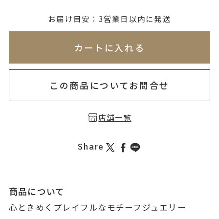
無料刻印
(刻印について)
お届け目安：3営業日以内に発送
※必ず選択ください
※刻印情報が入力されてないためカートに入れられ
カートに入れる
を希望しない
印を希望する
この商品についてお問合せ
店舗一覧
Share
商品について
心ときめくプレイフルなモチーフジュエリー