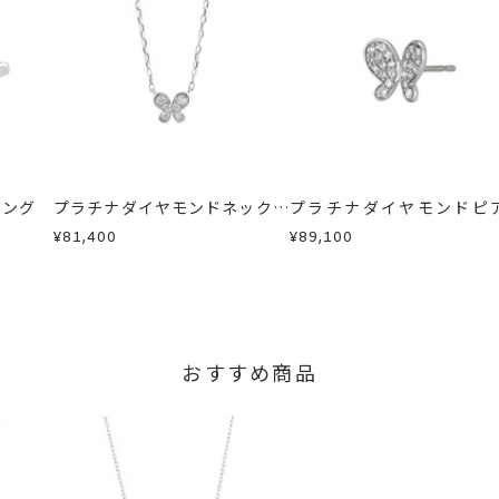
ヤモンドネックレス
、
プラチナネックレス
、
バタフライネックレス
商品
に記載のある目安日数を頂戴し、一から製作いたします。
せください。事前に現在の納期状況を確認いたします。
場合
内にメールにてご案内いたします。
が、万が一不良品の場合、またはご注文のお品と異なる場合は、早
、お電話またはお問い合わせフォームよりご連絡ください。
しますので、着払いにてご返送ください。
リング
プラチナダイヤモンドネックレ
プラチナダイヤモンドピ
ス
(片耳用)
¥81,400
¥89,100
おすすめ商品