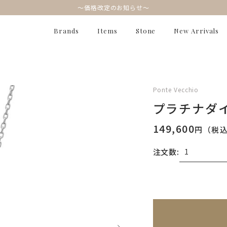
～価格改定のお知らせ～
Brands
Items
Stone
New Arrivals
Ponte Vecchio
プラチナダ
149,600
円（税
注文数:
無料刻印
(刻印につ
※刻印情報が入力さ
刻印を希望しない
刻印を希望する