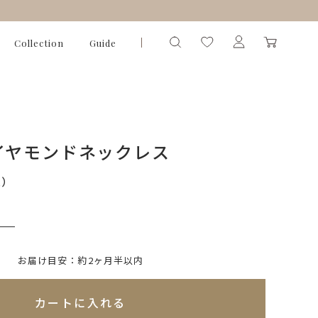
Collection
Guide
イヤモンドネックレス
込）
いて)
※必ず選択ください
お届け目安：約2ヶ月半以内
れてないためカートに入れられません
カートに入れる