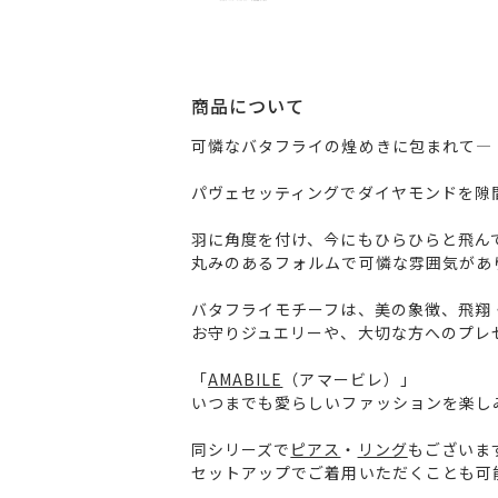
商品について
可憐なバタフライの煌めきに包まれて―
パヴェセッティングでダイヤモンドを隙
羽に角度を付け、今にもひらひらと飛ん
丸みのあるフォルムで可憐な雰囲気があ
バタフライモチーフは、美の象徴、飛翔
お守りジュエリーや、大切な方へのプレ
「
AMABILE
（アマービレ）」
いつまでも愛らしいファッションを楽し
同シリーズで
ピアス
・
リング
もございま
セットアップでご着用いただくことも可