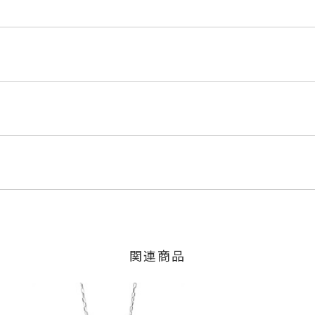
M5
くださいませ。
程にて発送いたします。
0ct
」の商品
のご注文につきましてはキャンセルを承ります。
は、マイページの購入履歴一覧よりご注文状況をご確認いただけま
限り、キャンセルを承ります。
火曜日までに発送いたします。
、お問い合わせフォームよりご連絡ください。
外し不可) 45cm
関連商品
の商品
スター
交換・返金は承りかねます。
いたします。
6mm 横：約10.6mm 厚さ：約2.9mm
ラチナ850
間～1ヶ月以内を目安に発送いたします。
した商品