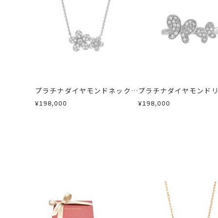
カテゴリー
ネックレス
、
ダイ
・到着後ご連絡無く7日以上経過した
・受注生産となる場合： 商品ページ
・刻印をお入れした商品
・販売期間が限定されている商品
※お急ぎの方はご注文前にお問い合わ
刻印
-
・過度な交換・返品を繰り返している
お届け予定日はご注文から2営業日以
商品の品質には万全を期しております
詳しくは
こちら
お手数ですが商品到着後7日間以内に
この場合の返送料は弊社にて負担いた
プラチナダイヤモンドネックレ
プラチナダイヤモンド
詳細は
こちら
ス
¥198,000
¥198,000