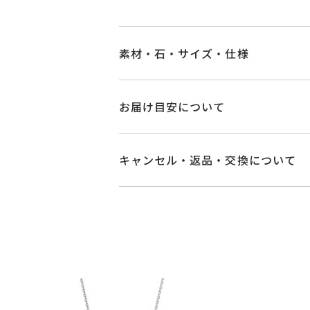
素材・石・サイズ・仕様
品番
GL2520N001WD
お届け目安について
素材
Pt950
/Pt850
商品ページの【お届け目安】をご確認
ご注文およびご入金確認後、以下の日
キャンセル・返品・交換について
石
ダイヤモンド
0.2
■お届け目安が「3営業日以内に発送
キャンセル
ご注文後でも、商品手配前
3営業日以内に発送いたします。
※メンバーシップ登録済みのお客さま
リングサイズ
-
ご注文状況が「注文済み」の場合に
例：金曜日17時までのご注文→翌週
メンバーシップ未登録のお客さまは
チェーン全長(取り
詳細
■お届け目安が「約1ヶ月半以内～」
※スライドアジャ
返品・交換
以下の場合、商品の返品・
ご注文いただいてから在庫状況を確認
トップ 縦：約10.
・一度ご使用になった商品
※チェーン部分:プ
・受注生産の商品
・在庫のご用意ができる場合： 約1週
・お客さまのお手元で傷や汚れが発生