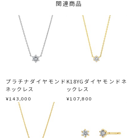
■お届け目安が「3営業日以内に発送」の商品
関連商品
ージの購入履歴一覧よりご注文状況をご確認いた
チェーン全長(取り外し不可) 43c
詳細
3営業日以内に発送いたします。
だけます。
m
ご注文状況が「注文済み」の場合に限り、キャ
※スライドアジャスター
例：金曜日17時までのご注文→翌週火曜日までに
ンセルを承ります。
発送いたします。
トップ 縦：約4.9mm 横：約4.4
メンバーシップ未登録のお客さまは、お問い合
わせフォームよりご連絡ください。
mm 厚さ：約2.6mm
■お届け目安が「約1ヶ月半以内～」の商品
ネックレス
、
カテゴリー
ご注文いただいてから在庫状況を確認いたしま
返品・交換
以下の場合、商品の返品・交換・返金
す。
ダイヤモンドネックレス
、
は承りかねます。
・一度ご使用になった商品
K18YGネックレス
、
・在庫のご用意ができる場合： 約1週間～1ヶ月以
・受注生産の商品
プラチナダイヤモンド
K18YGダイヤモンドネ
一粒ダイヤモンドネックレス
内を目安に発送いたします。
・お客さまのお手元で傷や汚れが発生した商品
ネックレス
ックレス
-
刻印
・到着後ご連絡無く7日以上経過した商品
¥143,000
¥107,800
・受注生産となる場合： 商品ページに記載のある
・刻印をお入れした商品
目安日数を頂戴し、一から製作いたします。
・販売期間が限定されている商品
・過度な交換・返品を繰り返している場合
※お急ぎの方はご注文前にお問い合わせくださ
い。事前に現在の納期状況を確認いたします。
商品の品質には万全を期しておりますが、万が一