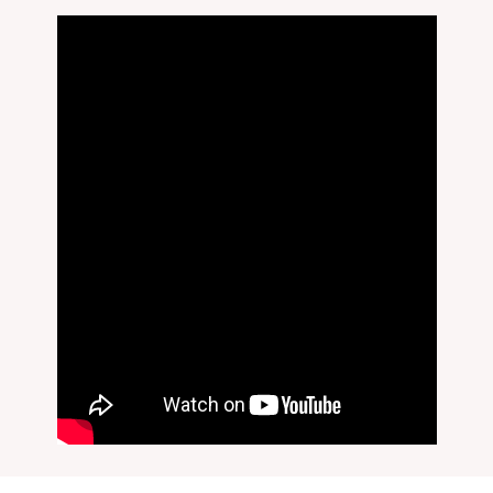
無料刻印
(刻印について)
※必ず選択ください
を希望しない
印を希望する