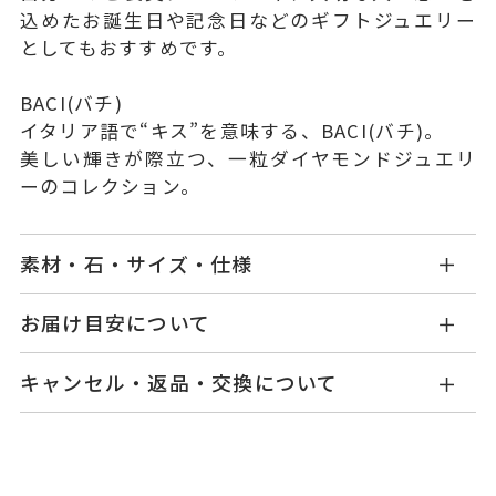
込めたお誕生日や記念日などのギフトジュエリー
としてもおすすめです。
BACI(バチ)
イタリア語で“キス”を意味する、BACI(バチ)。
美しい輝きが際立つ、一粒ダイヤモンドジュエリ
ーのコレクション。
素材・石・サイズ・仕様
GL2521N020WDYG
品番
お届け目安について
商品ページの【お届け目安】をご確認くださいま
K18イエローゴールド
素材
キャンセル・返品・交換について
せ。
ダイヤモンド
0.20ct
石
ご注文およびご入金確認後、以下の日程にて発送
キャンセル
ご注文後でも、商品手配前のご注文に
いたします。
つきましてはキャンセルを承ります。
-
リングサイズ
※メンバーシップ登録済みのお客さまは、マイペ