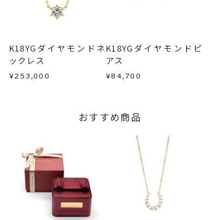
不良品の場合、またはご注文のお品と異なる場合
お届け予定日はご注文から2営業日以内にメールに
は、早急に商品を交換させていただきます。
てご案内いたします。
お手数ですが商品到着後7日間以内に、お電話また
詳しくは
こちら
はお問い合わせフォームよりご連絡ください。
K18YGダイヤモンドネ
K18YGダイヤモンドピ
この場合の返送料は弊社にて負担いたしますの
ックレス
アス
で、着払いにてご返送ください。
¥253,000
¥84,700
詳細は
こちら
おすすめ商品