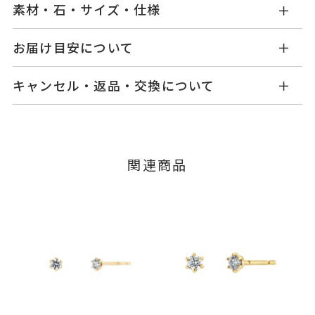
素材・石・サイズ・仕様
GL2521P018WDYG
品番
お届け目安について
商品ページの【お届け目安】をご確認くださいま
K18イエローゴールド
素材
キャンセル・返品・交換について
せ。
ダイヤモンド
0.18ct
石
ご注文およびご入金確認後、以下の日程にて発送
キャンセル
ご注文後でも、商品手配前のご注文に
いたします。
つきましてはキャンセルを承ります。
-
リングサイズ
※メンバーシップ登録済みのお客さまは、マイペ
■お届け目安が「3営業日以内に発送」の商品
関連商品
ージの購入履歴一覧よりご注文状況をご確認いた
縦：約3.9mm 横：約3.5mm 厚
詳細
3営業日以内に発送いたします。
だけます。
さ：約2.2mm
ご注文状況が「注文済み」の場合に限り、キャ
イヤリング加工：不可
例：金曜日17時までのご注文→翌週火曜日までに
ンセルを承ります。
発送いたします。
メンバーシップ未登録のお客さまは、お問い合
ピアス
、
カテゴリー
わせフォームよりご連絡ください。
ダイヤモンド
、
■お届け目安が「約1ヶ月半以内～」の商品
K18YG
、
ご注文いただいてから在庫状況を確認いたしま
返品・交換
以下の場合、商品の返品・交換・返金
す。
一粒ダイヤモンド
は承りかねます。