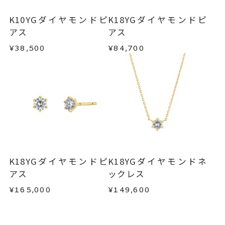
・一度ご使用になった商品
-
刻印
・在庫のご用意ができる場合： 約1週間～1ヶ月以
・受注生産の商品
K10YGダイヤモンドピ
K18YGダイヤモンドピ
内を目安に発送いたします。
・お客さまのお手元で傷や汚れが発生した商品
アス
アス
・到着後ご連絡無く7日以上経過した商品
¥38,500
¥84,700
・受注生産となる場合： 商品ページに記載のある
・刻印をお入れした商品
目安日数を頂戴し、一から製作いたします。
・販売期間が限定されている商品
・過度な交換・返品を繰り返している場合
※お急ぎの方はご注文前にお問い合わせくださ
い。事前に現在の納期状況を確認いたします。
商品の品質には万全を期しておりますが、万が一
不良品の場合、またはご注文のお品と異なる場合
お届け予定日はご注文から2営業日以内にメールに
は、早急に商品を交換させていただきます。
てご案内いたします。
お手数ですが商品到着後7日間以内に、お電話また
詳しくは
こちら
はお問い合わせフォームよりご連絡ください。
K18YGダイヤモンドピ
K18YGダイヤモンドネ
この場合の返送料は弊社にて負担いたしますの
アス
ックレス
で、着払いにてご返送ください。
¥165,000
¥149,600
詳細は
こちら