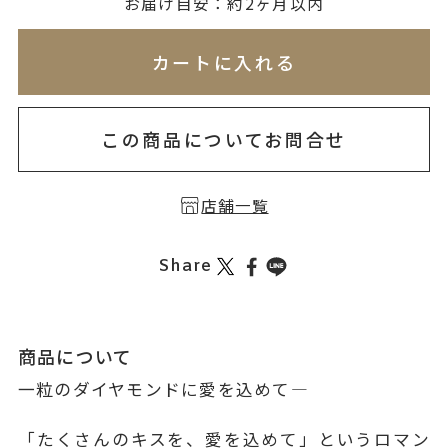
無料刻印
(刻印について)
お届け目安：約2ヶ月以内
※必ず選択ください
※刻印情報が入力されてないためカートに入れられ
カートに入れる
を希望しない
印を希望する
この商品についてお問合せ
店舗一覧
Share
商品について
一粒のダイヤモンドに愛を込めて―
「たくさんのキスを、愛を込めて」というロマン