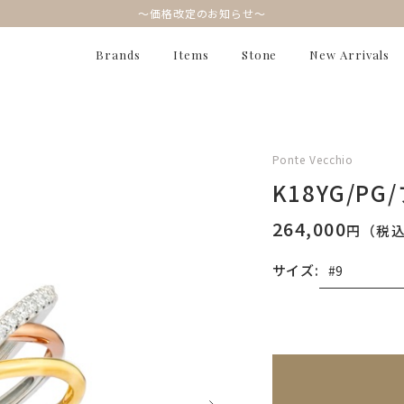
～価格改定のお知らせ～
Brands
Items
Stone
New Arrivals
Ponte Vecchio
K18YG/
264,000
円（税
サイズ:
無料刻印
(刻印につ
※刻印情報が入力さ
刻印を希望しない
刻印を希望する