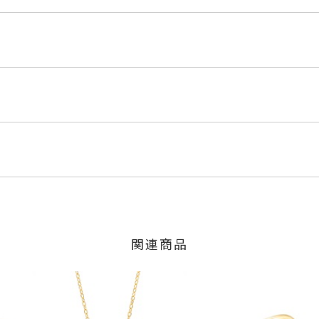
3C
ローゴールド
/
K18ピンクゴールド
くださいませ。
程にて発送いたします。
0ct
」の商品
のご注文につきましてはキャンセルを承ります。
は、マイページの購入履歴一覧よりご注文状況をご確認いただけま
,000円(税込)の加算料金を頂戴しております。
限り、キャンセルを承ります。
火曜日までに発送いたします。
、お問い合わせフォームよりご連絡ください。
上 は±1まで可、#6.5以下は不可
関連商品
の商品
交換・返金は承りかねます。
約8mm/最小：約3mm
いたします。
間～1ヶ月以内を目安に発送いたします。
ンド
、
K18YG
、
K18PG
、
プラチナ
、
地金
した商品
商品