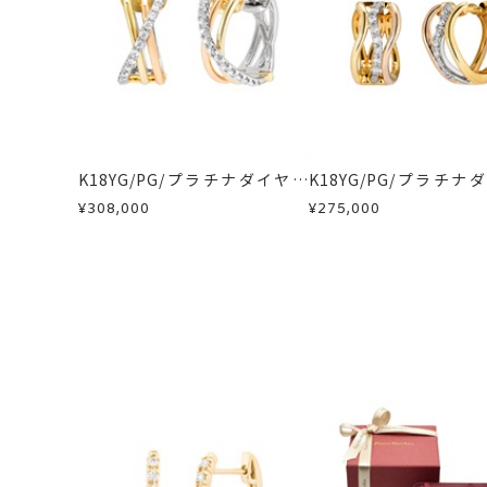
・受注生産となる場合： 商品ページ
・刻印をお入れした商品
刻印
-
・販売期間が限定されている商品
※お急ぎの方はご注文前にお問い合わ
・過度な交換・返品を繰り返している
お届け予定日はご注文から2営業日以
商品の品質には万全を期しております
詳しくは
こちら
お手数ですが商品到着後7日間以内に
この場合の返送料は弊社にて負担いた
K18YG/PG/プラチナダイヤモ
K18YG/PG/プラチナ
詳細は
こちら
ンドピアス
ンドピアス
¥308,000
¥275,000