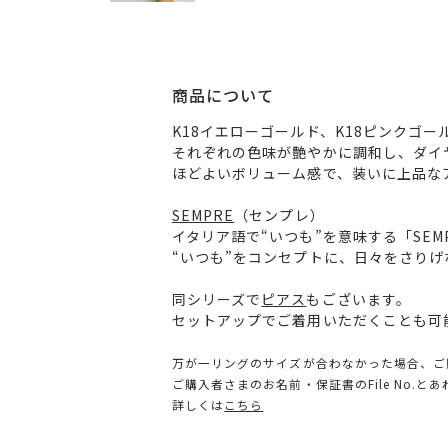
商品について
K18イエローゴールド、K18ピンクゴ
それぞれの色味が艶やかに調和し、ダイ
ほどよいボリューム感で、装いに上品な
SEMPRE
（センプレ）
イタリア語で“いつも”を意味する「SEM
“いつも”をコンセプトに、日々をさり
同シリーズで
ピアス
もございます。
セットアップでご着用いただくことも可
万が一リングのサイズが合わなかった場合、ご
ご購入者さまのお名前・保証書のFile No.
詳しくは
こちら