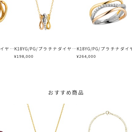
に記載のある目安日数を頂戴し、一から製作いたします。
せください。事前に現在の納期状況を確認いたします。
場合
内にメールにてご案内いたします。
が、万が一不良品の場合、またはご注文のお品と異なる場合は、早
、お電話またはお問い合わせフォームよりご連絡ください。
しますので、着払いにてご返送ください。
ダイヤモ
K18YG/PG/プラチナダイヤモ
K18YG/PG/プラチナダイ
ンドネックレス
ンドリング
¥198,000
¥264,000
おすすめ商品