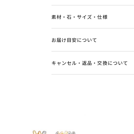
素材・石・サイズ・仕様
品番
GL2523R001WD
お届け目安について
素材
Pt950
/
K18イエ
商品ページの【お届け目安】をご確認
ご注文およびご入金確認後、以下の日
キャンセル・返品・交換について
石
ダイヤモンド
0.1
■お届け目安が「3営業日以内に発送
キャンセル
ご注文後でも、商品手配前
3営業日以内に発送いたします。
#6～#18
※メンバーシップ登録済みのお客さま
リングサイズ
※#16以上は22
ご注文状況が「注文済み」の場合に
例：金曜日17時までのご注文→翌週
メンバーシップ未登録のお客さまは
サイズ直し #7以
■お届け目安が「約1ヶ月半以内～」
返品・交換
以下の場合、商品の返品・
詳細
リング幅 最大：
ご注文いただいてから在庫状況を確認
・一度ご使用になった商品
・受注生産の商品
・在庫のご用意ができる場合： 約1週
カテゴリー
リング
、
ダイヤモ
・お客さまのお手元で傷や汚れが発生
・到着後ご連絡無く7日以上経過した