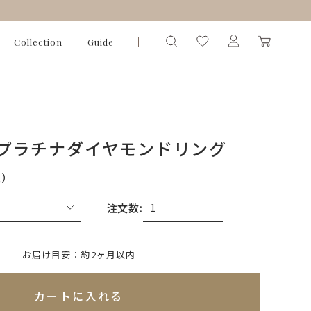
Collection
Guide
PG/プラチナダイヤモンドリング
込）
注文数:
いて)
※必ず選択ください
お届け目安：約2ヶ月以内
れてないためカートに入れられません
カートに入れる