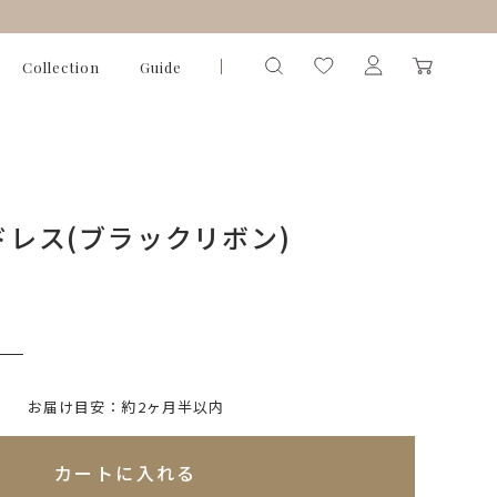
Collection
Guide
Eドレス(ブラックリボン)
）
いて)
※必ず選択ください
お届け目安：約2ヶ月半以内
れてないためカートに入れられません
カートに入れる