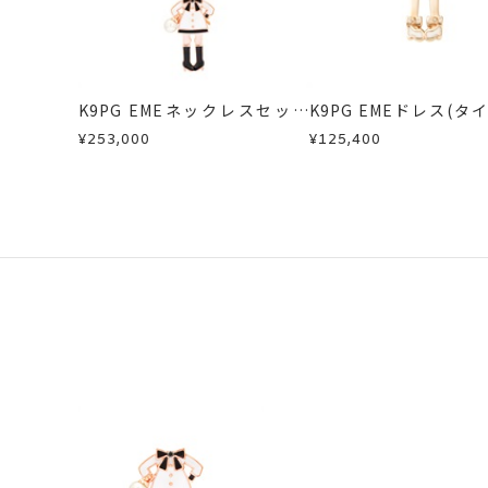
お届け予定日はご注文から2営業日以
商品の品質には万全を期しております
詳しくは
こちら
お手数ですが商品到着後7日間以内に
この場合の返送料は弊社にて負担いた
K9PG EMEネックレスセット
K9PG EMEドレス(タ
詳細は
こちら
（ブラックリボン）
ート)
¥253,000
¥125,400