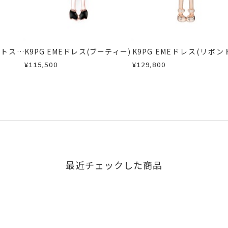
内にメールにてご案内いたします。
が、万が一不良品の場合、またはご注文のお品と異なる場合は、早
、お電話またはお問い合わせフォームよりご連絡ください。
しますので、着払いにてご返送ください。
イトスカ
K9PG EMEドレス(ブーティー)
K9PG EMEドレス(リボン
ス)
¥115,500
¥129,800
最近チェックした商品