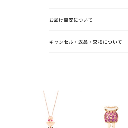
品番
GL9901XA44FPP
お届け目安について
素材
K9ピンクゴールド
商品ページの【お届け目安】をご確認
ご注文およびご入金確認後、以下の日
キャンセル・返品・交換について
ブラックダイヤモ
石
■お届け目安が「3営業日以内に発送
フレッシュウォー
キャンセル
ご注文後でも、商品手配前
3営業日以内に発送いたします。
※石の色味には多
※メンバーシップ登録済みのお客さま
ご注文状況が「注文済み」の場合に
例：金曜日17時までのご注文→翌週
リングサイズ
-
メンバーシップ未登録のお客さまは
■お届け目安が「約1ヶ月半以内～」
返品・交換
以下の場合、商品の返品・
縦：約20.9mm 横
詳細
ご注文いただいてから在庫状況を確認
・一度ご使用になった商品
パール 約3.5m
・受注生産の商品
・在庫のご用意ができる場合： 約1週
・お客さまのお手元で傷や汚れが発生
刻印
-
・到着後ご連絡無く7日以上経過した
・受注生産となる場合： 商品ページ
・刻印をお入れした商品
・販売期間が限定されている商品
※お急ぎの方はご注文前にお問い合わ
・過度な交換・返品を繰り返している