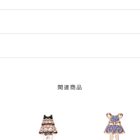
E9
/エナメル
くださいませ。
程にて発送いたします。
ンド
」の商品
ターパール
のご注文につきましてはキャンセルを承ります。
少の個体差がございます。
は、マイページの購入履歴一覧よりご注文状況をご確認いただけま
限り、キャンセルを承ります。
火曜日までに発送いたします。
、お問い合わせフォームよりご連絡ください。
関連商品
の商品
交換・返金は承りかねます。
：11.9mm
いたします。
m
間～1ヶ月以内を目安に発送いたします。
した商品
商品
に記載のある目安日数を頂戴し、一から製作いたします。
せください。事前に現在の納期状況を確認いたします。
場合