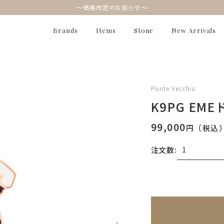
～価格改定のお知らせ～
Brands
Items
Stone
New Arrivals
Ponte Vecchio
K9PG EM
99,000
円（税込
注文数:
無料刻印
(刻印につ
※刻印情報が入力さ
刻印を希望しない
刻印を希望する