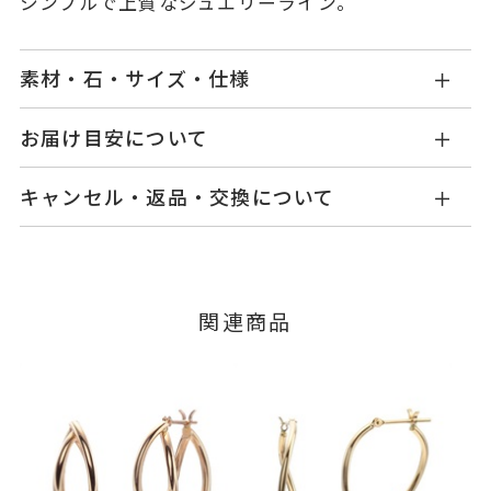
シンプルで上質なジュエリーライン。
素材・石・サイズ・仕様
KG1803P001XXYG
品番
お届け目安について
商品ページの【お届け目安】をご確認くださいま
K18イエローゴールド
素材
キャンセル・返品・交換について
せ。
-
石
ご注文およびご入金確認後、以下の日程にて発送
キャンセル
ご注文後でも、商品手配前のご注文に
いたします。
つきましてはキャンセルを承ります。
-
リングサイズ
※メンバーシップ登録済みのお客さまは、マイペ
■お届け目安が「3営業日以内に発送」の商品
関連商品
ージの購入履歴一覧よりご注文状況をご確認いた
縦：約19.2mm 横：約19.2mm
詳細
3営業日以内に発送いたします。
だけます。
イヤリング加工：不可
ご注文状況が「注文済み」の場合に限り、キャ
例：金曜日17時までのご注文→翌週火曜日までに
ンセルを承ります。
ピアス
、
カテゴリー
発送いたします。
メンバーシップ未登録のお客さまは、お問い合
石なしピアス
、
わせフォームよりご連絡ください。
K18YGピアス
、
■お届け目安が「約1ヶ月半以内～」の商品