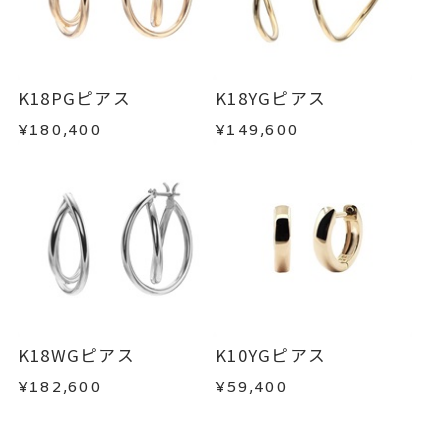
地金ピアス
ご注文いただいてから在庫状況を確認いたしま
返品・交換
以下の場合、商品の返品・交換・返金
す。
は承りかねます。
-
刻印
・一度ご使用になった商品
・在庫のご用意ができる場合： 約1週間～1ヶ月以
・受注生産の商品
K18PGピアス
K18YGピアス
内を目安に発送いたします。
・お客さまのお手元で傷や汚れが発生した商品
¥180,400
¥149,600
・到着後ご連絡無く7日以上経過した商品
・受注生産となる場合： 商品ページに記載のある
・刻印をお入れした商品
目安日数を頂戴し、一から製作いたします。
・販売期間が限定されている商品
・過度な交換・返品を繰り返している場合
※お急ぎの方はご注文前にお問い合わせくださ
い。事前に現在の納期状況を確認いたします。
商品の品質には万全を期しておりますが、万が一
不良品の場合、またはご注文のお品と異なる場合
お届け予定日はご注文から2営業日以内にメールに
は、早急に商品を交換させていただきます。
てご案内いたします。
お手数ですが商品到着後7日間以内に、お電話また
K18WGピアス
K10YGピアス
詳しくは
こちら
はお問い合わせフォームよりご連絡ください。
¥182,600
¥59,400
この場合の返送料は弊社にて負担いたしますの
で、着払いにてご返送ください。
詳細は
こちら