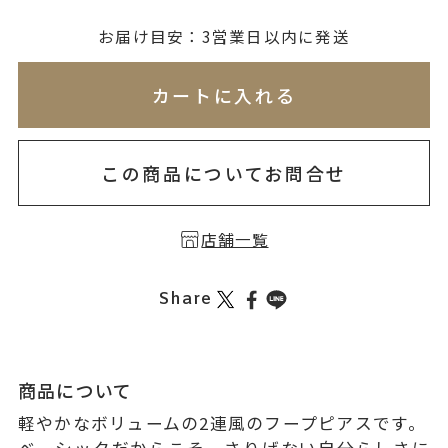
無料刻印
(刻印について)
お届け目安：3営業日以内に発送
※必ず選択ください
※刻印情報が入力されてないためカートに入れられ
カートに入れる
を希望しない
印を希望する
この商品についてお問合せ
店舗一覧
Share
商品について
軽やかなボリュームの2連風のフープピアスです。
ベーシックだからこそ、さりげない自分らしさに