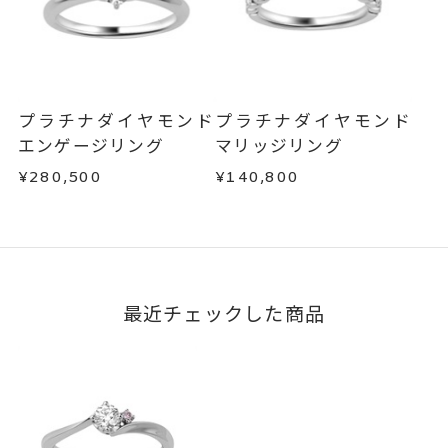
サイズ#4.5までは、5文字まで。
商品の品質には万全を期しておりますが、万が一
刻印文字数
不良品の場合、またはご注文のお品と異なる場合
サイズ#5以上は、16文字まで刻印
は、早急に商品を交換させていただきます。
可能。
お手数ですが商品到着後7日間以内に、お電話また
文字タイプA、文字タイプB、文字
はお問い合わせフォームよりご連絡ください。
刻印字体
プラチナダイヤモンド
プラチナダイヤモンド
この場合の返送料は弊社にて負担いたしますの
タイプCよりお選びいただけま
エンゲージリング
マリッジリング
で、着払いにてご返送ください。
す。
¥280,500
¥140,800
詳細は
こちら
最近チェックした商品