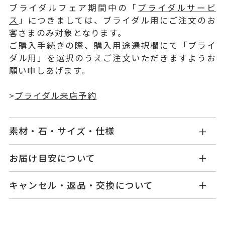
ブライダルフェア期間中の「
ブライダルサービ
ス
」につきましては、ブライダル用にご注文のお
客さまのみ対象となります。
ご購入手続きの際、購入用途選択欄にて「ブライ
ダル用」を選択のうえご注文いただきますようお
願い申しあげます。
>
ブライダル来店予約
素材・石・サイズ・仕様
KW1111E002PDMM
品番
お届け目安について
お届け予定日はご注文から2営業日以内にメールに
Pt900
素材
キャンセル・返品・交換について
てご案内いたします。
ダイヤモンド 0.20ct～0.229ct
石
詳しくは
こちら
キャンセル
ご注文後でも、商品手配前のご注文に
脇石 0.01ct
つきましてはキャンセルを承ります。