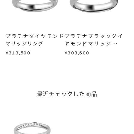
商品の品質には万全を期しておりますが、万が一
可能。
不良品の場合、またはご注文のお品と異なる場合
文字タイプA、文字タイプB、文字
刻印字体
は、早急に商品を交換させていただきます。
タイプCよりお選びいただけま
お手数ですが商品到着後7日間以内に、お電話また
はお問い合わせフォームよりご連絡ください。
す。
プラチナダイヤモンド
プラチナブラックダイ
この場合の返送料は弊社にて負担いたしますの
マリッジリング
ヤモンドマリッジリン
で、着払いにてご返送ください。
グ
¥313,500
¥303,600
詳細は
こちら
最近チェックした商品