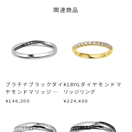
リングサイズ
※メンバーシップ登録済みのお客さまは、マイペ
サイズ直し #7以上 は+2、-1まで
関連商品
ージの購入履歴一覧よりご注文状況をご確認いた
可、#6.5以下は+1のみ可、#3はサ
だけます。
ご注文状況が「注文済み」の場合に限り、キャ
イズ直し不可
ンセルを承ります。
※#16からは17,600円(税込)の加
メンバーシップ未登録のお客さまは、お問い合
算料金を頂戴しております。
わせフォームよりご連絡ください。
リング幅 約2.2mm
詳細
返品・交換
以下の場合、商品の返品・交換・返金
結婚指輪(マリッジリング)
カテゴリー
は承りかねます。
・一度ご使用になった商品
刻印サービス対象商品
刻印
・受注生産の商品
プラチナブラックダイ
K18YGダイヤモンドマ
インサイドストーン 可
・お客さまのお手元で傷や汚れが発生した商品
ヤモンドマリッジリン
リッジリング
・到着後ご連絡無く7日以上経過した商品
刻印をお入れしない場合のお届け
グ
¥146,300
¥224,400
・刻印をお入れした商品
目安:約2ヶ月
・販売期間が限定されている商品
サイズ#4.5までは、5文字まで。
刻印文字数
・過度な交換・返品を繰り返している場合
サイズ#5以上は、16文字まで刻印