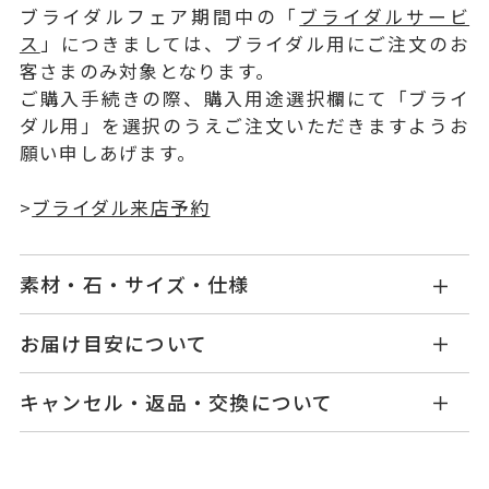
ブライダルフェア期間中の「
ブライダルサービ
ス
」につきましては、ブライダル用にご注文のお
客さまのみ対象となります。
ご購入手続きの際、購入用途選択欄にて「ブライ
ダル用」を選択のうえご注文いただきますようお
願い申しあげます。
>
ブライダル来店予約
素材・石・サイズ・仕様
KW1217W001WDMM
品番
お届け目安について
お届け予定日はご注文から2営業日以内にメールに
Pt900
素材
キャンセル・返品・交換について
てご案内いたします。
ダイヤモンド 0.06ct
石
詳しくは
こちら
キャンセル
ご注文後でも、商品手配前のご注文に
つきましてはキャンセルを承ります。
#3～#18