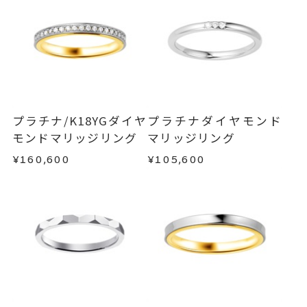
結婚指輪(マリッジリング)
カテゴリー
メンバーシップ未登録のお客さまは、お問い合
わせフォームよりご連絡ください。
刻印サービス対象商品
刻印
インサイドストーン 可
返品・交換
以下の場合、商品の返品・交換・返金
刻印をお入れしない場合のお届け
は承りかねます。
・一度ご使用になった商品
目安:約2ヶ月半
・受注生産の商品
プラチナ/K18YGダイヤ
プラチナダイヤモンド
16文字まで刻印可能。
刻印文字数
・お客さまのお手元で傷や汚れが発生した商品
モンドマリッジリング
マリッジリング
・到着後ご連絡無く7日以上経過した商品
¥160,600
¥105,600
文字タイプA、文字タイプB、文字
刻印字体
・刻印をお入れした商品
タイプCよりお選びいただけま
・販売期間が限定されている商品
す。
・過度な交換・返品を繰り返している場合
商品の品質には万全を期しておりますが、万が一
不良品の場合、またはご注文のお品と異なる場合
は、早急に商品を交換させていただきます。
お手数ですが商品到着後7日間以内に、お電話また