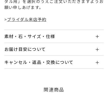
ダル用」を選択のうえご注文いただきますようお
願い申しあげます。
>
ブライダル来店予約
素材・石・サイズ・仕様
KW1217W002XXM5
品番
お届け目安について
お届け予定日はご注文から2営業日以内にメールに
Pt950
素材
キャンセル・返品・交換について
てご案内いたします。
#8～#23
リングサイズ
詳しくは
こちら
キャンセル
ご注文後でも、商品手配前のご注文に
※#16からは19,800円(税込)の加
つきましてはキャンセルを承ります。
※メンバーシップ登録済みのお客さまは、マイペ
算料金を頂戴しております。
関連商品
ージの購入履歴一覧よりご注文状況をご確認いた
サイズ直し ±2まで可
だけます。
リング幅 約2.5mm
詳細
ご注文状況が「注文済み」の場合に限り、キャ
ンセルを承ります。