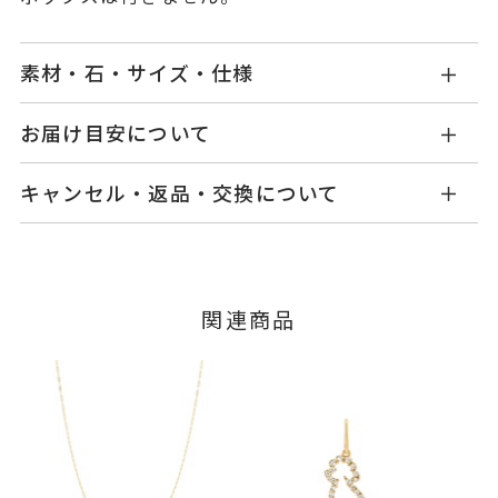
素材・石・サイズ・仕様
KW2514D001WDYG1
品番
お届け目安について
商品ページの【お届け目安】をご確認くださいま
K10イエローゴールド
素材
キャンセル・返品・交換について
せ。
ダイヤモンド
0.04ct
石
ご注文およびご入金確認後、以下の日程にて発送
キャンセル
ご注文後でも、商品手配前のご注文に
いたします。
つきましてはキャンセルを承ります。
-
リングサイズ
※メンバーシップ登録済みのお客さまは、マイペ
■お届け目安が「3営業日以内に発送」の商品
関連商品
ージの購入履歴一覧よりご注文状況をご確認いた
トップ 縦：約8.4mm 横：約3.3
詳細
3営業日以内に発送いたします。
だけます。
mm 厚さ：約1.7mm
ご注文状況が「注文済み」の場合に限り、キャ
カン部分 縦：約6.1mm 横：約3.
例：金曜日17時までのご注文→翌週火曜日までに
ンセルを承ります。
発送いたします。
5mm
メンバーシップ未登録のお客さまは、お問い合
わせフォームよりご連絡ください。
チャーム
、
カテゴリー
■お届け目安が「約1ヶ月半以内～」の商品