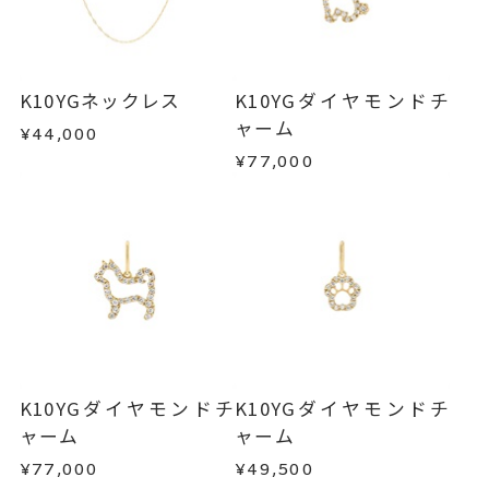
ダイヤモンドチャーム
、
ご注文いただいてから在庫状況を確認いたしま
返品・交換
以下の場合、商品の返品・交換・返金
す。
K10YGチャーム
、
は承りかねます。
・一度ご使用になった商品
アニマルチャーム
・在庫のご用意ができる場合： 約1週間～1ヶ月以
・受注生産の商品
K10YGネックレス
K10YGダイヤモンドチ
-
刻印
内を目安に発送いたします。
・お客さまのお手元で傷や汚れが発生した商品
ャーム
¥44,000
・到着後ご連絡無く7日以上経過した商品
¥77,000
・受注生産となる場合： 商品ページに記載のある
・刻印をお入れした商品
目安日数を頂戴し、一から製作いたします。
・販売期間が限定されている商品
・過度な交換・返品を繰り返している場合
※お急ぎの方はご注文前にお問い合わせくださ
い。事前に現在の納期状況を確認いたします。
商品の品質には万全を期しておりますが、万が一
不良品の場合、またはご注文のお品と異なる場合
お届け予定日はご注文から2営業日以内にメールに
は、早急に商品を交換させていただきます。
てご案内いたします。
お手数ですが商品到着後7日間以内に、お電話また
詳しくは
こちら
はお問い合わせフォームよりご連絡ください。
K10YGダイヤモンドチ
K10YGダイヤモンドチ
この場合の返送料は弊社にて負担いたしますの
ャーム
ャーム
で、着払いにてご返送ください。
¥77,000
¥49,500
詳細は
こちら