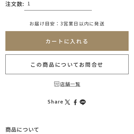
注文数:
無料刻印
(刻印について)
お届け目安：3営業日以内に発送
※必ず選択ください
※刻印情報が入力されてないためカートに入れられ
カートに入れる
を希望しない
印を希望する
この商品についてお問合せ
店舗一覧
Share
商品について