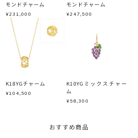
内を目安に発送いたします。
・お客さまのお手元で傷や汚れが発生した商品
モンドチャーム
モンドチャーム
・到着後ご連絡無く7日以上経過した商品
¥231,000
¥247,500
・受注生産となる場合： 商品ページに記載のある
・刻印をお入れした商品
目安日数を頂戴し、一から製作いたします。
・販売期間が限定されている商品
・過度な交換・返品を繰り返している場合
※お急ぎの方はご注文前にお問い合わせくださ
い。事前に現在の納期状況を確認いたします。
商品の品質には万全を期しておりますが、万が一
不良品の場合、またはご注文のお品と異なる場合
お届け予定日はご注文から2営業日以内にメールに
は、早急に商品を交換させていただきます。
てご案内いたします。
お手数ですが商品到着後7日間以内に、お電話また
詳しくは
こちら
はお問い合わせフォームよりご連絡ください。
K18YGチャーム
K10YGミックスチャー
この場合の返送料は弊社にて負担いたしますの
ム
¥104,500
で、着払いにてご返送ください。
¥58,300
詳細は
こちら
おすすめ商品