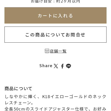
無料刻印
(刻印について)
お届け目安：約2ヶ月以内
※必ず選択ください
※刻印情報が入力されてないためカートに入れられ
カートに入れる
を希望しない
印を希望する
この商品についてお問合せ
店舗一覧
Share
商品について
しなやかに輝く、K18イエローゴールドのネック
レスチェーン。
全長50cmのスライドアジャスター仕様で、お好み