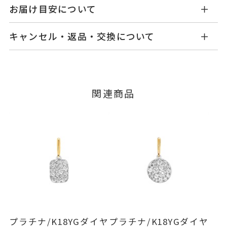
KW2517N01028YG
品番
お届け目安について
商品ページの【お届け目安】をご確認くださいま
K18イエローゴールド
素材
キャンセル・返品・交換について
せ。
-
石
ご注文およびご入金確認後、以下の日程にて発送
キャンセル
ご注文後でも、商品手配前のご注文に
いたします。
つきましてはキャンセルを承ります。
-
リングサイズ
※メンバーシップ登録済みのお客さまは、マイペ
■お届け目安が「3営業日以内に発送」の商品
関連商品
ージの購入履歴一覧よりご注文状況をご確認いた
チェーン全長 50cm
詳細
3営業日以内に発送いたします。
だけます。
※スライドアジャスター
ご注文状況が「注文済み」の場合に限り、キャ
例：金曜日17時までのご注文→翌週火曜日までに
ンセルを承ります。
発送いたします。
メンバーシップ未登録のお客さまは、お問い合
ネックレス
、
カテゴリー
わせフォームよりご連絡ください。
石なしネックレス
、
■お届け目安が「約1ヶ月半以内～」の商品
K18YGネックレス
、
ご注文いただいてから在庫状況を確認いたしま
返品・交換
以下の場合、商品の返品・交換・返金
す。
地金ネックレス
は承りかねます。
・一度ご使用になった商品
-
刻印
・在庫のご用意ができる場合： 約1週間～1ヶ月以
・受注生産の商品
プラチナ/K18YGダイヤ
プラチナ/K18YGダイヤ