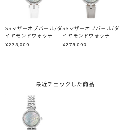
防水性：日常生活防水(3気圧)
不良品の場合、またはご注文のお品と異なる場合
お届け予定日はご注文から2営業日以内にメールに
は、早急に商品を交換させていただきます。
※水滴がつく程度は問題ございま
てご案内いたします。
お手数ですが商品到着後7日間以内に、お電話また
せんが、水仕事など流水を使用す
詳しくは
こちら
はお問い合わせフォームよりご連絡ください。
る場合はお外しください。
SSマザーオブパール/ダ
SSマザーオブパール/ダ
この場合の返送料は弊社にて負担いたしますの
イヤモンドウォッチ
イヤモンドウォッチ
※濡れた手でのリュウズ操作はお
で、着払いにてご返送ください。
控えください。
¥275,000
¥275,000
詳細は
こちら
時計(ウォッチ)
、
カテゴリー
ダイヤモンド
、
フラワー
最近チェックした商品
刻印対応商品
刻印
ウォッチの裏蓋には、5,500円(税
込)にて「文字入れ」加工が可能で
す。
※刻印をお入れする場合は、プラ
ス14営業日頂戴しております。