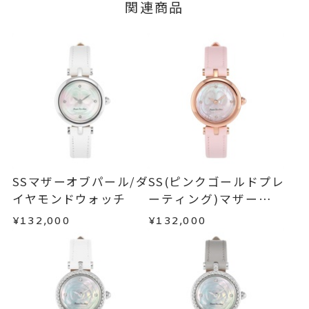
■お届け目安が「3営業日以内に発送」の商品
関連商品
ージの購入履歴一覧よりご注文状況をご確認いた
3営業日以内に発送いたします。
だけます。
ダイヤモンド
0.45ct
石
ご注文状況が「注文済み」の場合に限り、キャ
マザーオブパール
例：金曜日17時までのご注文→翌週火曜日までに
ンセルを承ります。
発送いたします。
ケース 縦：約23.8mm 横：約2
メンバーシップ未登録のお客さまは、お問い合
詳細
わせフォームよりご連絡ください。
3.8mm 厚さ：約6.9mm
■お届け目安が「約1ヶ月半以内～」の商品
ベルト 幅 最大：約14.7mm(プ
ご注文いただいてから在庫状況を確認いたしま
返品・交換
以下の場合、商品の返品・交換・返金
ッシュ部) 最小：約10mm(ベルト
す。
は承りかねます。
部)
・一度ご使用になった商品
文字盤カラー：ブルー
・在庫のご用意ができる場合： 約1週間～1ヶ月以
・受注生産の商品
SSマザーオブパール/ダ
SS(ピンクゴールドプレ
内を目安に発送いたします。
ムーブメント：クオーツ
・お客さまのお手元で傷や汚れが発生した商品
イヤモンドウォッチ
ーティング)マザーオブ
・到着後ご連絡無く7日以上経過した商品
※スマートフォンや磁器ネックレ
パール/ダイヤモンドウ
¥132,000
¥132,000
・受注生産となる場合： 商品ページに記載のある
・刻印をお入れした商品
ォッチ
ス、マグネットを使用しているも
目安日数を頂戴し、一から製作いたします。
・販売期間が限定されている商品
のの近くで保管しますと不具合を
・過度な交換・返品を繰り返している場合
起こしやすくなりますので、ご注
※お急ぎの方はご注文前にお問い合わせくださ
意ください。
い。事前に現在の納期状況を確認いたします。
商品の品質には万全を期しておりますが、万が一