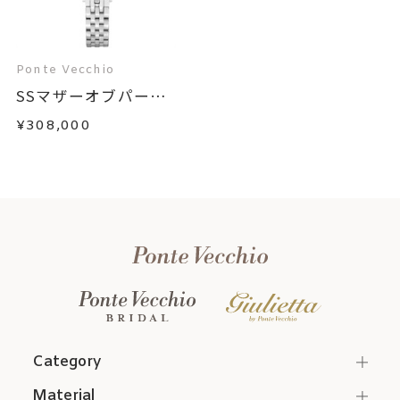
※刻印をご希望の場合は、お問い
合わせください。
Ponte Vecchio
1～16文字まで
刻印文字数
SSマザーオブパー
ル...
ゴシック体のみ
刻印字体
¥308,000
Category
Material