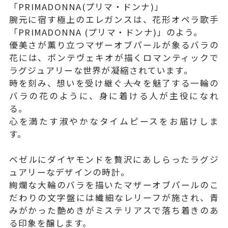
「PRIMADONNA(プリマ・ドンナ)」
腕元に宿す極上のエレガンスは、花形オペラ歌手
「PRIMADONNA (プリマ・ドンナ)」のよう。
優美さが薫り立つマザーオブパールが象るバラの
花には、ポンテヴェキオが描くロマンティックで
ラグジュアリーな世界が凝縮されています。
時を刻み、想いを受け継ぐ――人々を魅了する一輪の
バラの花のように、身に着ける人が主役になれ
る。
心を満たす淑やかなタイムピースをお届けしま
す。
ベゼルにダイヤモンドを贅沢にあしらったラグジ
ュアリーなデザインの時計。
絢爛な大輪のバラを描いたマザーオブパールのこ
だわりの文字盤には繊細なレリーフが施され、青
みがかった艶めきがミステリアスで落ち着きのあ
る印象を醸します。