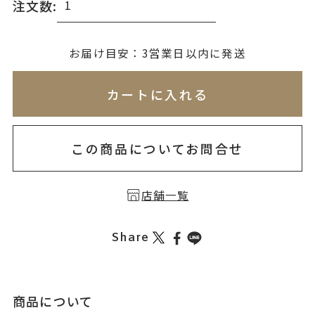
注文数:
無料刻印
(刻印について)
お届け目安：3営業日以内に発送
※必ず選択ください
※刻印情報が入力されてないためカートに入れられ
カートに入れる
を希望しない
印を希望する
この商品についてお問合せ
店舗一覧
Share
商品について