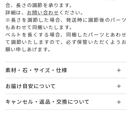
合、長さの調節を承ります。
詳細は、
お問い合わせ
ください。
※長さを調節した場合、発送時に調節後のパーツ
もあわせて同梱いたします。
ベルトを長くする場合、同梱したパーツとあわせ
て調節いたしますので、必ず保管いただくようお
願い申しあげます。
素材・石・サイズ・仕様
KY1901T003WDSS
品番
お届け目安について
商品ページの【お届け目安】をご確認くださいま
ケース/ベルト：ステンレススチー
素材
キャンセル・返品・交換について
せ。
ル
ご注文およびご入金確認後、以下の日程にて発送
キャンセル
ご注文後でも、商品手配前のご注文に
ガラス：サファイアガラス
いたします。
つきましてはキャンセルを承ります。
文字盤：マザーオブパール/ダイヤ
※メンバーシップ登録済みのお客さまは、マイペ
モンド