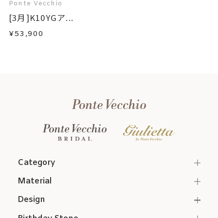
Ponte Vecchio
[3月]K10YGア...
¥53,900
Category
Material
Design