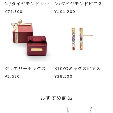
内を目安に発送いたします。
・お客さまのお手元で傷や汚れが発生した商品
ン/ダイヤモンドリバー
ン/ダイヤモンドピアス
カラーストーン
・到着後ご連絡無く7日以上経過した商品
シブルネックレス
¥74,800
¥101,200
・受注生産となる場合： 商品ページに記載のある
-
刻印
・刻印をお入れした商品
目安日数を頂戴し、一から製作いたします。
・販売期間が限定されている商品
・過度な交換・返品を繰り返している場合
※お急ぎの方はご注文前にお問い合わせくださ
い。事前に現在の納期状況を確認いたします。
商品の品質には万全を期しておりますが、万が一
不良品の場合、またはご注文のお品と異なる場合
お届け予定日はご注文から2営業日以内にメールに
は、早急に商品を交換させていただきます。
てご案内いたします。
お手数ですが商品到着後7日間以内に、お電話また
詳しくは
こちら
はお問い合わせフォームよりご連絡ください。
ジュエリーボックス
K10YGミックスピアス
この場合の返送料は弊社にて負担いたしますの
¥2,530
¥38,500
で、着払いにてご返送ください。
詳細は
こちら
おすすめ商品