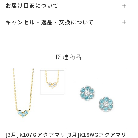
MC1402P001AQYG1
品番
お届け目安について
商品ページの【お届け目安】をご確認くださいま
K10イエローゴールド
素材
キャンセル・返品・交換について
せ。
アクアマリン
石
ご注文およびご入金確認後、以下の日程にて発送
キャンセル
ご注文後でも、商品手配前のご注文に
いたします。
※石の色味には多少の個体差がご
つきましてはキャンセルを承ります。
※メンバーシップ登録済みのお客さまは、マイペ
ざいます。
■お届け目安が「3営業日以内に発送」の商品
関連商品
ージの購入履歴一覧よりご注文状況をご確認いた
-
リングサイズ
3営業日以内に発送いたします。
だけます。
ご注文状況が「注文済み」の場合に限り、キャ
縦：約4mm 横：約5.7mm 厚さ：
詳細
例：金曜日17時までのご注文→翌週火曜日までに
ンセルを承ります。
約2.3mm
発送いたします。
メンバーシップ未登録のお客さまは、お問い合
イヤリング加工：不可
わせフォームよりご連絡ください。
■お届け目安が「約1ヶ月半以内～」の商品
ご注文いただいてから在庫状況を確認いたしま
返品・交換
以下の場合、商品の返品・交換・返金
ピアス
、
カテゴリー
す。
は承りかねます。
アクアマリン
、
・一度ご使用になった商品
・在庫のご用意ができる場合： 約1週間～1ヶ月以
K10YG
、
・受注生産の商品
[3月]K10YGアクアマリ
[3月]K18WGアクアマリ