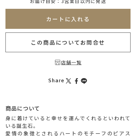
無料刻印
(刻印について)
お届け目安：3営業日以内に発送
※必ず選択ください
※刻印情報が入力されてないためカートに入れられ
カートに入れる
を希望しない
印を希望する
この商品についてお問合せ
店舗一覧
Share
商品について
身に着けていると幸せを運んでくれるといわれて
いる誕生石。
愛情の象徴とされるハートのモチーフのピアス