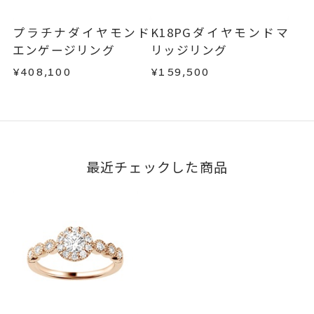
タイプCよりお選びいただけま
お手数ですが商品到着後7日間以内に、お電話また
す。
はお問い合わせフォームよりご連絡ください。
プラチナダイヤモンド
K18PGダイヤモンドマ
この場合の返送料は弊社にて負担いたしますの
エンゲージリング
リッジリング
で、着払いにてご返送ください。
¥408,100
¥159,500
詳細は
こちら
最近チェックした商品