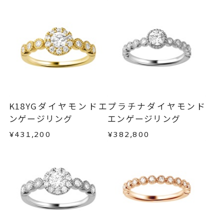
#4～#18
リングサイズ
ご注文状況が「注文済み」の場合に限り、キャ
※#16からは19,800円(税込)の加
ンセルを承ります。
メンバーシップ未登録のお客さまは、お問い合
算料金を頂戴しております。
わせフォームよりご連絡ください。
サイズ直し不可
リング幅 最大：約3mm/最小：
返品・交換
以下の場合、商品の返品・交換・返金
詳細
は承りかねます。
約1.8mm
・一度ご使用になった商品
婚約指輪(エンゲージリング)
カテゴリー
・受注生産の商品
K18YGダイヤモンドエ
プラチナダイヤモンド
・お客さまのお手元で傷や汚れが発生した商品
ンゲージリング
エンゲージリング
刻印サービス対象商品
刻印
・到着後ご連絡無く7日以上経過した商品
¥431,200
¥382,800
インサイドストーン 可
・刻印をお入れした商品
刻印をお入れしない場合のお届け
・販売期間が限定されている商品
・過度な交換・返品を繰り返している場合
目安:約1ヶ月半
5文字まで刻印可能。
刻印文字数
商品の品質には万全を期しておりますが、万が一
不良品の場合、またはご注文のお品と異なる場合
文字タイプA、文字タイプB、文字
刻印字体
は、早急に商品を交換させていただきます。