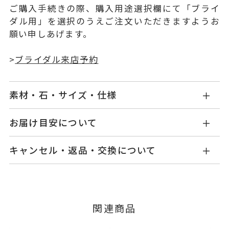
ご購入手続きの際、購入用途選択欄にて「ブライ
ダル用」を選択のうえご注文いただきますようお
願い申しあげます。
>
ブライダル来店予約
素材・石・サイズ・仕様
NG0902E002WDPG
品番
お届け目安について
お届け予定日はご注文から2営業日以内にメールに
K18ピンクゴールド
素材
キャンセル・返品・交換について
てご案内いたします。
ダイヤモンド 0.20～0.229ct
石
詳しくは
こちら
キャンセル
ご注文後でも、商品手配前のご注文に
脇石 0.28ct
つきましてはキャンセルを承ります。
※メンバーシップ登録済みのお客さまは、マイペ
グレード Fカラー/VS2/Excelle
関連商品
ージの購入履歴一覧よりご注文状況をご確認いた
nt
だけます。