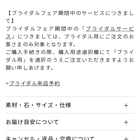
【ブライダルフェア期間中のサービスにつきまし
て】
ブライダルフェア期間中の「
ブライダルサービ
ス
」につきましては、ブライダル用にご注文のお
客さまのみ対象となります。
ご購入手続きの際、購入用途選択欄にて「ブライ
ダル用」を選択のうえご注文いただきますようお
願い申しあげます。
>
ブライダル来店予約
素材・石・サイズ・仕様
NG1201W001WDMM
品番
お届け目安について
お届け予定日はご注文から2営業日以内にメールに
Pt900
素材
キャンセル・返品・交換について