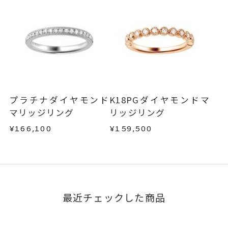
・販売期間が限定されている商品
5文字まで刻印可能。
刻印文字数
・過度な交換・返品を繰り返している場合
文字タイプA、文字タイプB、文字
刻印字体
商品の品質には万全を期しておりますが、万が一
タイプCよりお選びいただけま
不良品の場合、またはご注文のお品と異なる場合
す。
は、早急に商品を交換させていただきます。
お手数ですが商品到着後7日間以内に、お電話また
はお問い合わせフォームよりご連絡ください。
プラチナダイヤモンド
K18PGダイヤモンドマ
この場合の返送料は弊社にて負担いたしますの
マリッジリング
リッジリング
で、着払いにてご返送ください。
¥166,100
¥159,500
詳細は
こちら
最近チェックした商品