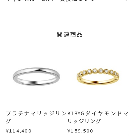
てご案内いたします。
ダイヤモンド 0.15ct
石
詳しくは
こちら
キャンセル
ご注文後でも、商品手配前のご注文に
つきましてはキャンセルを承ります。
#3～#18
リングサイズ
※メンバーシップ登録済みのお客さまは、マイペ
サイズ直し #7以上 は+2、-1まで
関連商品
ージの購入履歴一覧よりご注文状況をご確認いた
可、#6.5以下は+1のみ可
だけます。
ご注文状況が「注文済み」の場合に限り、キャ
※#16からは17,600円(税込)の加
ンセルを承ります。
算料金を頂戴しております。
メンバーシップ未登録のお客さまは、お問い合
リング幅 約2.4mm
詳細
わせフォームよりご連絡ください。
ハーフエタニティ
返品・交換
以下の場合、商品の返品・交換・返金
結婚指輪(マリッジリング)
カテゴリー
は承りかねます。
・一度ご使用になった商品
刻印サービス対象商品
刻印
・受注生産の商品
プラチナマリッジリン
K18YGダイヤモンドマ
インサイドストーン 可
・お客さまのお手元で傷や汚れが発生した商品
グ
リッジリング
刻印をお入れしない場合のお届け
・到着後ご連絡無く7日以上経過した商品
¥114,400
¥159,500
目安:約1ヶ月半
・刻印をお入れした商品