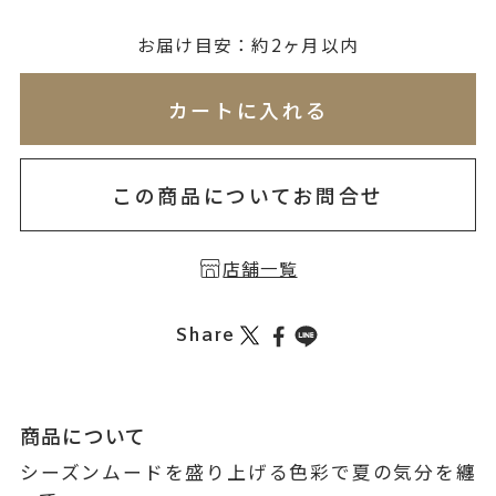
無料刻印
(刻印について)
お届け目安：約2ヶ月以内
※必ず選択ください
※刻印情報が入力されてないためカートに入れられ
カートに入れる
を希望しない
印を希望する
この商品についてお問合せ
店舗一覧
Share
商品について
シーズンムードを盛り上げる色彩で夏の気分を纏