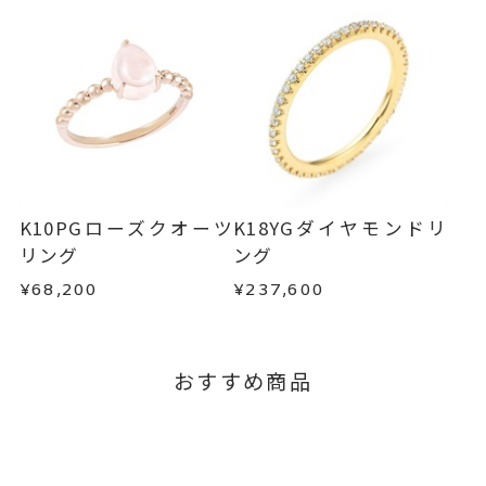
・刻印をお入れした商品
K10YG
、
目安日数を頂戴し、一から製作いたします。
・販売期間が限定されている商品
カラーストーン
・過度な交換・返品を繰り返している場合
※お急ぎの方はご注文前にお問い合わせくださ
-
刻印
い。事前に現在の納期状況を確認いたします。
商品の品質には万全を期しておりますが、万が一
不良品の場合、またはご注文のお品と異なる場合
お届け予定日はご注文から2営業日以内にメールに
は、早急に商品を交換させていただきます。
てご案内いたします。
お手数ですが商品到着後7日間以内に、お電話また
詳しくは
こちら
はお問い合わせフォームよりご連絡ください。
K10PGローズクオーツ
K18YGダイヤモンドリ
この場合の返送料は弊社にて負担いたしますの
リング
ング
で、着払いにてご返送ください。
¥68,200
¥237,600
詳細は
こちら
おすすめ商品