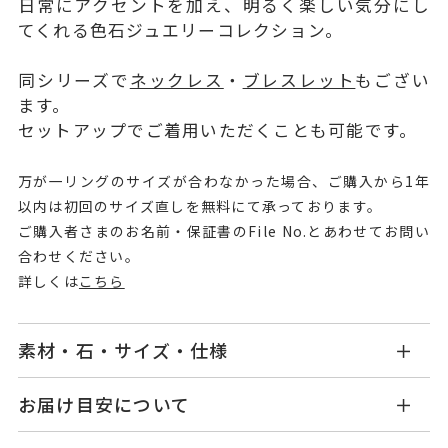
日常にアクセントを加え、明るく楽しい気分にし
てくれる色石ジュエリーコレクション。
同シリーズで
ネックレス
・
ブレスレット
もござい
ます。
セットアップでご着用いただくことも可能です。
万が一リングのサイズが合わなかった場合、ご購入から1年
以内は初回のサイズ直しを無料にて承っております。
ご購入者さまのお名前・保証書のFile No.とあわせてお問い
合わせください。
詳しくは
こちら
素材・石・サイズ・仕様
OB2507R001PRYG1
品番
お届け目安について
商品ページの【お届け目安】をご確認くださいま
K10イエローゴールド
素材