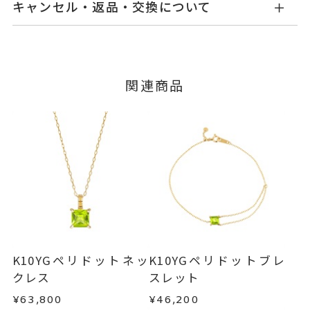
キャンセル・返品・交換について
せ。
ペリドット
石
ご注文およびご入金確認後、以下の日程にて発送
キャンセル
ご注文後でも、商品手配前のご注文に
いたします。
※石の色味には多少の個体差がご
つきましてはキャンセルを承ります。
※メンバーシップ登録済みのお客さまは、マイペ
ざいます。
■お届け目安が「3営業日以内に発送」の商品
関連商品
ージの購入履歴一覧よりご注文状況をご確認いた
#7～#17
リングサイズ
3営業日以内に発送いたします。
だけます。
※#16からは14,300円(税込)の加
ご注文状況が「注文済み」の場合に限り、キャ
例：金曜日17時までのご注文→翌週火曜日までに
算料金を頂戴しております。
ンセルを承ります。
発送いたします。
メンバーシップ未登録のお客さまは、お問い合
サイズ直し ±1まで可
わせフォームよりご連絡ください。
モチーフ 縦：約7mm 横：約7m
■お届け目安が「約1ヶ月半以内～」の商品
詳細
ご注文いただいてから在庫状況を確認いたしま
m 厚さ：約3.6mm
返品・交換
以下の場合、商品の返品・交換・返金
す。
は承りかねます。
リング幅 最大：約1.6mm/最
・一度ご使用になった商品
小：約1.4mm
・在庫のご用意ができる場合： 約1週間～1ヶ月以
・受注生産の商品
K10YGペリドットネッ
K10YGペリドットブレ
内を目安に発送いたします。
リング
、
・お客さまのお手元で傷や汚れが発生した商品
カテゴリー
クレス
スレット
・到着後ご連絡無く7日以上経過した商品
ペリドット
、
¥63,800
¥46,200
・受注生産となる場合： 商品ページに記載のある