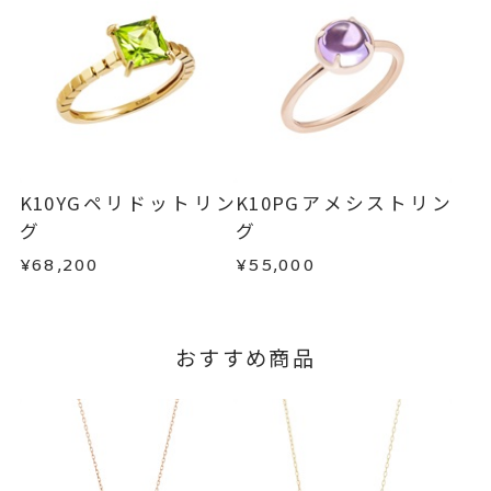
・販売期間が限定されている商品
-
刻印
・過度な交換・返品を繰り返している場合
※お急ぎの方はご注文前にお問い合わせくださ
い。事前に現在の納期状況を確認いたします。
商品の品質には万全を期しておりますが、万が一
不良品の場合、またはご注文のお品と異なる場合
お届け予定日はご注文から2営業日以内にメールに
は、早急に商品を交換させていただきます。
てご案内いたします。
お手数ですが商品到着後7日間以内に、お電話また
詳しくは
こちら
はお問い合わせフォームよりご連絡ください。
K10YGペリドットリン
K10PGアメシストリン
この場合の返送料は弊社にて負担いたしますの
グ
グ
で、着払いにてご返送ください。
¥68,200
¥55,000
詳細は
こちら
おすすめ商品