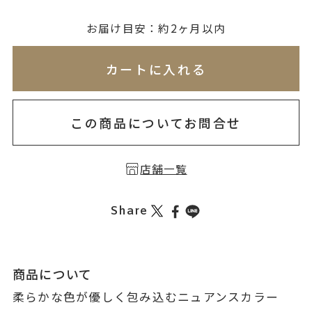
無料刻印
(刻印について)
お届け目安：約2ヶ月以内
※必ず選択ください
※刻印情報が入力されてないためカートに入れられ
カートに入れる
を希望しない
印を希望する
この商品についてお問合せ
店舗一覧
Share
商品について
柔らかな色が優しく包み込むニュアンスカラー