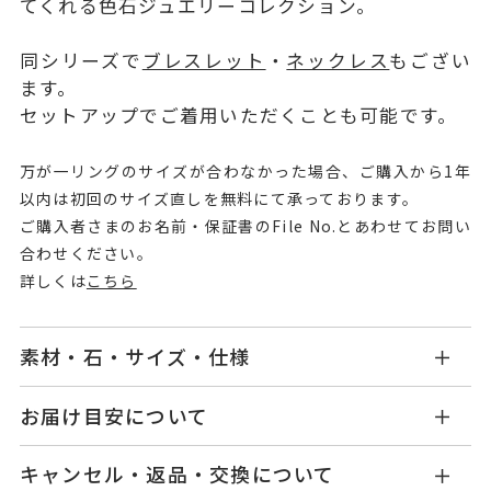
てくれる色石ジュエリーコレクション。
同シリーズで
ブレスレット
・
ネックレス
もござい
ます。
セットアップでご着用いただくことも可能です。
万が一リングのサイズが合わなかった場合、ご購入から1年
以内は初回のサイズ直しを無料にて承っております。
ご購入者さまのお名前・保証書のFile No.とあわせてお問い
合わせください。
詳しくは
こちら
素材・石・サイズ・仕様
OB2508R001RQPG1
品番
お届け目安について
商品ページの【お届け目安】をご確認くださいま
K10ピンクゴールド
素材
キャンセル・返品・交換について
せ。