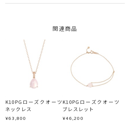
ローズクオーツ
石
ご注文およびご入金確認後、以下の日程にて発送
キャンセル
ご注文後でも、商品手配前のご注文に
いたします。
※石の色味には多少の個体差がご
つきましてはキャンセルを承ります。
※メンバーシップ登録済みのお客さまは、マイペ
ざいます。
■お届け目安が「3営業日以内に発送」の商品
関連商品
ージの購入履歴一覧よりご注文状況をご確認いた
#7～#15
リングサイズ
3営業日以内に発送いたします。
だけます。
サイズ直し ±1まで可
ご注文状況が「注文済み」の場合に限り、キャ
例：金曜日17時までのご注文→翌週火曜日までに
ンセルを承ります。
モチーフ 縦：約8.7mm 横：約6.
詳細
発送いたします。
メンバーシップ未登録のお客さまは、お問い合
1mm 厚さ：約4.8mm
わせフォームよりご連絡ください。
リング幅 最大：約1.8mm/最
■お届け目安が「約1ヶ月半以内～」の商品
ご注文いただいてから在庫状況を確認いたしま
小：約1.4mm
返品・交換
以下の場合、商品の返品・交換・返金
す。
は承りかねます。
リング
、
カテゴリー
・一度ご使用になった商品
クオーツ
、
・在庫のご用意ができる場合： 約1週間～1ヶ月以
・受注生産の商品
K10PGローズクオーツ
K10PGローズクオーツ
内を目安に発送いたします。
K10PG
、
・お客さまのお手元で傷や汚れが発生した商品
ネックレス
ブレスレット
・到着後ご連絡無く7日以上経過した商品
しずく
、
¥63,800
¥46,200
・受注生産となる場合： 商品ページに記載のある
・刻印をお入れした商品
カラーストーン
目安日数を頂戴し、一から製作いたします。