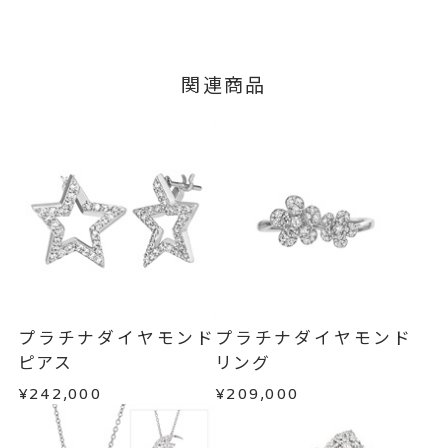
ダイヤモンド
0.23ct
石
ご注文およびご入金確認後、以下の日程にて発送
キャンセル
ご注文後でも、商品手配前のご注文に
いたします。
つきましてはキャンセルを承ります。
#3～#16
リングサイズ
※メンバーシップ登録済みのお客さまは、マイペ
※#16のみ19,800円(税込)の加算
■お届け目安が「3営業日以内に発送」の商品
関連商品
ージの購入履歴一覧よりご注文状況をご確認いた
3営業日以内に発送いたします。
料金を頂戴しております。
だけます。
ご注文状況が「注文済み」の場合に限り、キャ
サイズ直し #7以上は±2まで可、
例：金曜日17時までのご注文→翌週火曜日までに
ンセルを承ります。
#6.5以下は±1まで可
発送いたします。
メンバーシップ未登録のお客さまは、お問い合
トップ縦幅 約8.4mm
詳細
わせフォームよりご連絡ください。
■お届け目安が「約1ヶ月半以内～」の商品
リング幅 最大：約2.4mm/最
ご注文いただいてから在庫状況を確認いたしま
返品・交換
以下の場合、商品の返品・交換・返金
小：約1.3mm
す。
は承りかねます。
リング
、
カテゴリー
・一度ご使用になった商品
・在庫のご用意ができる場合： 約1週間～1ヶ月以
ダイヤモンド
、
・受注生産の商品
プラチナダイヤモンド
プラチナダイヤモンド
内を目安に発送いたします。
・お客さまのお手元で傷や汚れが発生した商品
ピアス
リング
プラチナ
、
・到着後ご連絡無く7日以上経過した商品
スター／ムーン
¥242,000
¥209,000
・受注生産となる場合： 商品ページに記載のある
・刻印をお入れした商品
目安日数を頂戴し、一から製作いたします。
・販売期間が限定されている商品
-
刻印