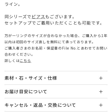
ライン。
同シリーズで
ピアス
もございます。
セットアップでご着用いただくことも可能です。
万が一リングのサイズが合わなかった場合、ご購入から1年
以内は初回のサイズ直しを無料にて承っております。
ご購入者さまのお名前・保証書のFile No.とあわせてお問い
合わせください。
詳しくは
こちら
素材・石・サイズ・仕様
OB2517R001WDM5
品番
お届け目安について
商品ページの【お届け目安】をご確認くださいま
Pt950
素材
キャンセル・返品・交換について
せ。