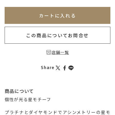
※刻印情報が入力されてないためカートに入れられ
無料刻印
(刻印について)
※必ず選択ください
カートに入れる
お届け目安：約2ヶ月以内
を希望しない
印を希望する
この商品についてお問合せ
店舗一覧
Share
商品について
個性が光る星モチーフ
プラチナとダイヤモンドでアシンメトリーの星モ