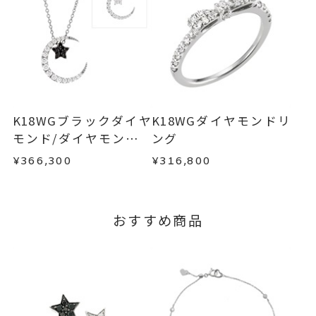
・過度な交換・返品を繰り返している場合
※お急ぎの方はご注文前にお問い合わせくださ
い。事前に現在の納期状況を確認いたします。
商品の品質には万全を期しておりますが、万が一
不良品の場合、またはご注文のお品と異なる場合
お届け予定日はご注文から2営業日以内にメールに
は、早急に商品を交換させていただきます。
てご案内いたします。
お手数ですが商品到着後7日間以内に、お電話また
詳しくは
こちら
はお問い合わせフォームよりご連絡ください。
K18WGブラックダイヤ
K18WGダイヤモンドリ
この場合の返送料は弊社にて負担いたしますの
モンド/ダイヤモンドネ
ング
で、着払いにてご返送ください。
ックレス
¥366,300
¥316,800
詳細は
こちら
おすすめ商品