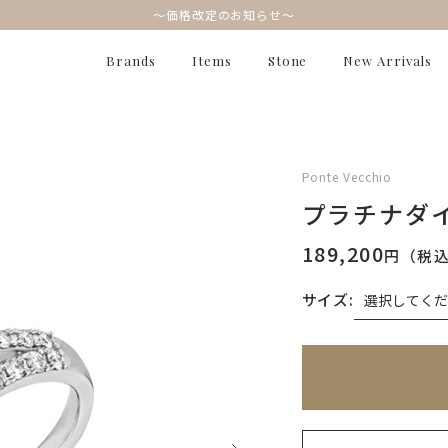
～価格改定のお知らせ～
Brands
Items
Stone
New Arrivals
Ponte Vecchio
プラチナダ
189,200
円（税
サイズ:
※刻印情報が入力さ
無料刻印
(刻印につ
お届け目安：約2ヶ月
刻印を希望しない
刻印を希望する