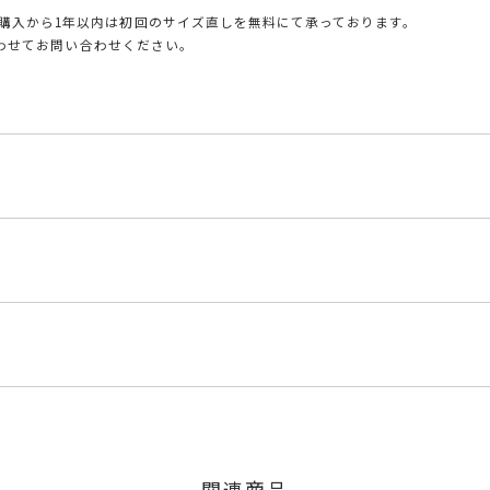
購入から1年以内は初回のサイズ直しを無料にて承っております。
とあわせてお問い合わせください。
M5
くださいませ。
程にて発送いたします。
3ct
」の商品
のご注文につきましてはキャンセルを承ります。
は、マイページの購入履歴一覧よりご注文状況をご確認いただけま
800円(税込)の加算料金を頂戴しております。
限り、キャンセルを承ります。
火曜日までに発送いたします。
、お問い合わせフォームよりご連絡ください。
上は±2まで可、#6.5以下は±1まで可
関連商品