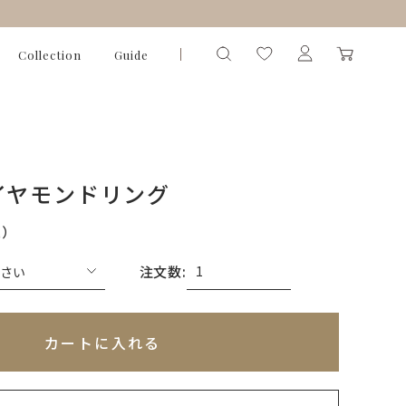
Collection
Guide
イヤモンドリング
込）
注文数:
れてないためカートに入れられません
いて)
※必ず選択ください
カートに入れる
以内