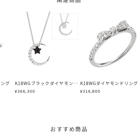
の商品
交換・返金は承りかねます。
4mm
いたします。
2.4mm/最小：約1.3mm
間～1ヶ月以内を目安に発送いたします。
した商品
ンドリング
、
プラチナリング
、
スター／ムーンリング
商品
に記載のある目安日数を頂戴し、一から製作いたします。
せください。事前に現在の納期状況を確認いたします。
場合
内にメールにてご案内いたします。
が、万が一不良品の場合、またはご注文のお品と異なる場合は、早
、お電話またはお問い合わせフォームよりご連絡ください。
しますので、着払いにてご返送ください。
リング
K18WGブラックダイヤモンド/
K18WGダイヤモンドリング
ダイヤモンドネックレス
¥366,300
¥316,800
おすすめ商品