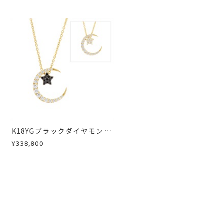
急に商品を交換させていただきます。
K18YGブラックダイヤモンド/
ダイヤモンドネックレス
¥338,800