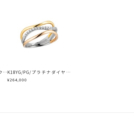
クレ
K18YG/PG/プラチナダイヤモ
ンドリング
¥264,000