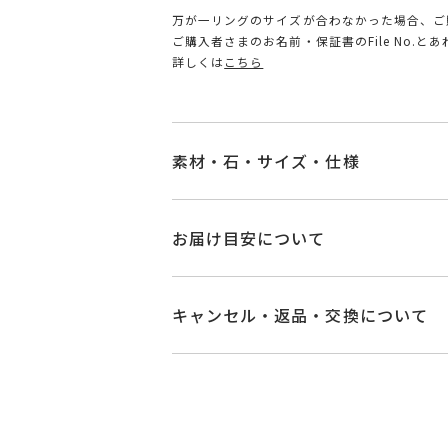
万が一リングのサイズが合わなかった場合、ご
ご購入者さまのお名前・保証書のFile No.
詳しくは
こちら
素材・石・サイズ・仕様
品番
OB2517R001WD
お届け目安について
素材
Pt950
商品ページの【お届け目安】をご確認
ご注文およびご入金確認後、以下の日
キャンセル・返品・交換について
石
ダイヤモンド
0.2
■お届け目安が「3営業日以内に発送
キャンセル
ご注文後でも、商品手配前
3営業日以内に発送いたします。
#3～#16
※メンバーシップ登録済みのお客さま
リングサイズ
※#16のみ19,
ご注文状況が「注文済み」の場合に
例：金曜日17時までのご注文→翌週
メンバーシップ未登録のお客さまは
サイズ直し #7以