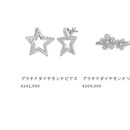
■お届け目安が「約1ヶ月半以内～」
返品・交換
以下の場合、商品の返品・
トップ縦幅 約8.
詳細
ご注文いただいてから在庫状況を確認
・一度ご使用になった商品
リング幅 最大：約
・受注生産の商品
・在庫のご用意ができる場合： 約1週
・お客さまのお手元で傷や汚れが発生
カテゴリー
リング
、
ダイヤモ
・到着後ご連絡無く7日以上経過した
・受注生産となる場合： 商品ページ
・刻印をお入れした商品
刻印
-
・販売期間が限定されている商品
※お急ぎの方はご注文前にお問い合わ
・過度な交換・返品を繰り返している
お届け予定日はご注文から2営業日以
商品の品質には万全を期しております
詳しくは
こちら
お手数ですが商品到着後7日間以内に
この場合の返送料は弊社にて負担いた
プラチナダイヤモンドピアス
プラチナダイヤモンド
詳細は
こちら
¥242,000
¥209,000