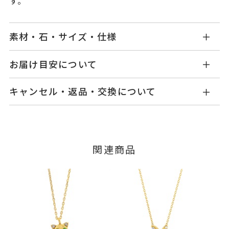
す。
素材・石・サイズ・仕様
SF2406N001BLYB
品番
お届け目安について
商品ページの【お届け目安】をご確認くださいま
K18イエローゴールド
素材
キャンセル・返品・交換について
せ。
ブラックダイヤモンド
石
ご注文およびご入金確認後、以下の日程にて発送
キャンセル
ご注文後でも、商品手配前のご注文に
いたします。
ダイヤモンド
0.03ct
つきましてはキャンセルを承ります。
※メンバーシップ登録済みのお客さまは、マイペ
※石の色味には多少の個体差がご
■お届け目安が「3営業日以内に発送」の商品
関連商品
ージの購入履歴一覧よりご注文状況をご確認いた
ざいます。
3営業日以内に発送いたします。
だけます。
-
リングサイズ
ご注文状況が「注文済み」の場合に限り、キャ
例：金曜日17時までのご注文→翌週火曜日までに
ンセルを承ります。
チェーン(取り外し不可) 全長45c
詳細
発送いたします。
メンバーシップ未登録のお客さまは、お問い合
m
わせフォームよりご連絡ください。
■お届け目安が「約1ヶ月半以内～」の商品
縦：約10.7mm 横：約10mm 厚