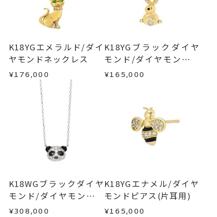
ご注文いただいてから在庫状況を確認いたしま
返品・交換
以下の場合、商品の返品・交換・返金
み：約3.5mm
す。
は承りかねます。
※顔部分 ブラックプレーティン
・一度ご使用になった商品
グ
・在庫のご用意ができる場合： 約1週間～1ヶ月以
・受注生産の商品
K18YGエメラルド/ダイ
K18YGブラックダイヤ
内を目安に発送いたします。
・お客さまのお手元で傷や汚れが発生した商品
ヤモンドネックレス
モンド/ダイヤモンドネ
ネックレス
、
カテゴリー
・到着後ご連絡無く7日以上経過した商品
ックレス
ダイヤモンド
、
¥176,000
¥165,000
・受注生産となる場合： 商品ページに記載のある
・刻印をお入れした商品
K18YG
、
目安日数を頂戴し、一から製作いたします。
・販売期間が限定されている商品
アニマル
・過度な交換・返品を繰り返している場合
※お急ぎの方はご注文前にお問い合わせくださ
-
刻印
い。事前に現在の納期状況を確認いたします。
商品の品質には万全を期しておりますが、万が一
不良品の場合、またはご注文のお品と異なる場合
お届け予定日はご注文から2営業日以内にメールに
は、早急に商品を交換させていただきます。
てご案内いたします。
お手数ですが商品到着後7日間以内に、お電話また
詳しくは
こちら
はお問い合わせフォームよりご連絡ください。
K18WGブラックダイヤ
K18YGエナメル/ダイヤ
この場合の返送料は弊社にて負担いたしますの
モンド/ダイヤモンドネ
モンドピアス(片耳用)
で、着払いにてご返送ください。
ックレス
¥308,000
¥165,000
詳細は
こちら