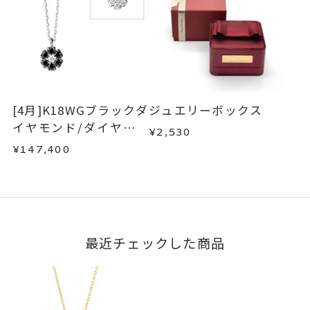
[4月]K18WGブラックダ
ジュエリーボックス
イヤモンド/ダイヤモン
¥2,530
ドリバーシブルネック
¥147,400
レス
最近チェックした商品