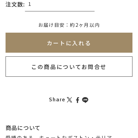
注文数:
無料刻印
(刻印について)
お届け目安：約2ヶ月以内
※必ず選択ください
※刻印情報が入力されてないためカートに入れられ
カートに入れる
を希望しない
印を希望する
この商品についてお問合せ
Share
商品について
愛嬌のある、キュートなボストン・テリア