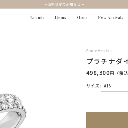
～価格改定のお知らせ～
Brands
Items
Stone
New Arrivals
Ponte Vecchio
プラチナダ
498,300
円（税
サイズ:
無料刻印
(刻印につ
※刻印情報が入力さ
刻印を希望しない
刻印を希望する