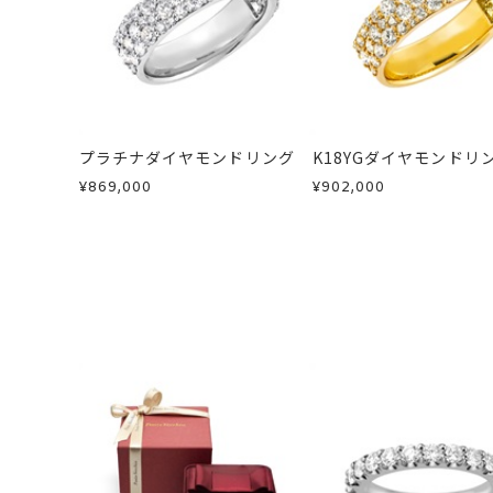
刻印
-
・販売期間が限定されている商品
※お急ぎの方はご注文前にお問い合わ
・過度な交換・返品を繰り返している
お届け予定日はご注文から2営業日以
刻印文字数
-
商品の品質には万全を期しております
詳しくは
こちら
お手数ですが商品到着後7日間以内に
この場合の返送料は弊社にて負担いた
刻印字体
-
プラチナダイヤモンドリング
K18YGダイヤモンドリ
詳細は
こちら
¥869,000
¥902,000