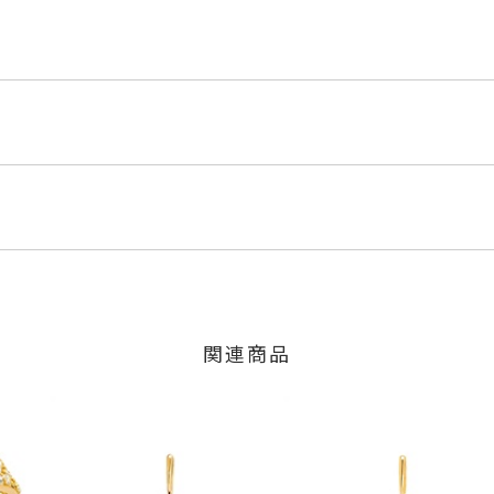
M5
くださいませ。
程にて発送いたします。
5ct
」の商品
のご注文につきましてはキャンセルを承ります。
は、マイページの購入履歴一覧よりご注文状況をご確認いただけま
,800円(税込)の加算料金を頂戴しております。
限り、キャンセルを承ります。
火曜日までに発送いたします。
、お問い合わせフォームよりご連絡ください。
で可
関連商品
の商品
交換・返金は承りかねます。
m
いたします。
間～1ヶ月以内を目安に発送いたします。
した商品
ンド
、
プラチナ
、
エタニティ
、
パヴェ
商品
に記載のある目安日数を頂戴し、一から製作いたします。