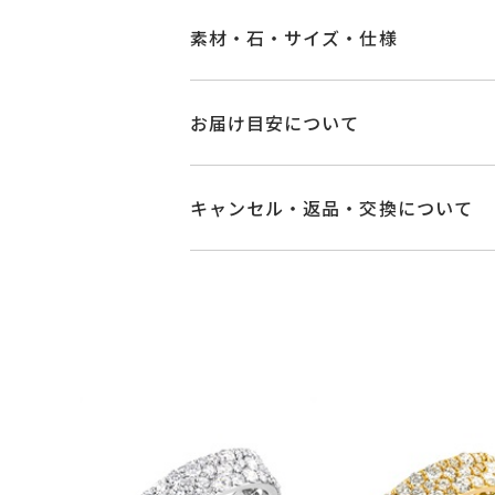
素材・石・サイズ・仕様
品番
SF2501R101WD
お届け目安について
素材
Pt950
商品ページの【お届け目安】をご確認
ご注文およびご入金確認後、以下の日
キャンセル・返品・交換について
石
ダイヤモンド
0.7
■お届け目安が「3営業日以内に発送
キャンセル
ご注文後でも、商品手配前
3営業日以内に発送いたします。
#7～#19
※メンバーシップ登録済みのお客さま
リングサイズ
※#16からは19
ご注文状況が「注文済み」の場合に
例：金曜日17時までのご注文→翌週
メンバーシップ未登録のお客さまは
サイズ直し ±1ま
■お届け目安が「約1ヶ月半以内～」
返品・交換
以下の場合、商品の返品・
リング幅 約4m
詳細
ご注文いただいてから在庫状況を確認
・一度ご使用になった商品
ハーフエタニティ
・受注生産の商品
・在庫のご用意ができる場合： 約1週
・お客さまのお手元で傷や汚れが発生
カテゴリー
リング
、
ダイヤモ
・到着後ご連絡無く7日以上経過した
・受注生産となる場合： 商品ページ
・刻印をお入れした商品