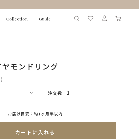
Collection
Guide
イヤモンドリング
込）
注文数:
いて)
※必ず選択ください
お届け目安：約1ヶ月半以内
れてないためカートに入れられません
カートに入れる