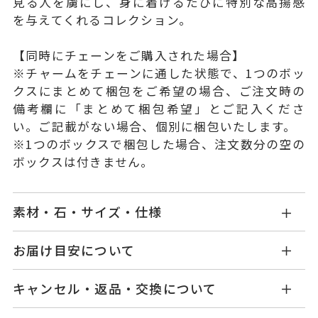
見る人を虜にし、身に着けるたびに特別な高揚感
を与えてくれるコレクション。
【同時にチェーンをご購入された場合】
※チャームをチェーンに通した状態で、1つのボッ
クスにまとめて梱包をご希望の場合、ご注文時の
備考欄に「まとめて梱包希望」とご記入くださ
い。ご記載がない場合、個別に梱包いたします。
※1つのボックスで梱包した場合、注文数分の空の
ボックスは付きません。
素材・石・サイズ・仕様
SF2502D202WDM5Y
品番
お届け目安について
商品ページの【お届け目安】をご確認くださいま
Pt950
/
K18イエローゴールド
素材
キャンセル・返品・交換について
せ。
ダイヤモンド
0.40ct
石
ご注文およびご入金確認後、以下の日程にて発送
キャンセル
ご注文後でも、商品手配前のご注文に