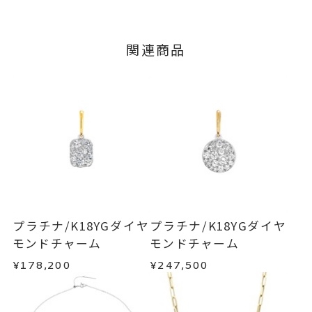
いたします。
つきましてはキャンセルを承ります。
-
リングサイズ
※メンバーシップ登録済みのお客さまは、マイペ
■お届け目安が「3営業日以内に発送」の商品
関連商品
ージの購入履歴一覧よりご注文状況をご確認いた
縦：約17.9mm 横：約7.6mm 厚
詳細
3営業日以内に発送いたします。
だけます。
さ：約1.5mm
ご注文状況が「注文済み」の場合に限り、キャ
例：金曜日17時までのご注文→翌週火曜日までに
ンセルを承ります。
チャーム
、
カテゴリー
発送いたします。
メンバーシップ未登録のお客さまは、お問い合
ダイヤモンド
、
わせフォームよりご連絡ください。
K18YG
、
■お届け目安が「約1ヶ月半以内～」の商品
プラチナ
、
ご注文いただいてから在庫状況を確認いたしま
返品・交換
以下の場合、商品の返品・交換・返金
す。
パヴェ
は承りかねます。
・一度ご使用になった商品
-
刻印
・在庫のご用意ができる場合： 約1週間～1ヶ月以
・受注生産の商品
プラチナ/K18YGダイヤ
プラチナ/K18YGダイヤ
内を目安に発送いたします。
・お客さまのお手元で傷や汚れが発生した商品
モンドチャーム
モンドチャーム
・到着後ご連絡無く7日以上経過した商品
¥178,200
¥247,500
・受注生産となる場合： 商品ページに記載のある
・刻印をお入れした商品
目安日数を頂戴し、一から製作いたします。
・販売期間が限定されている商品
・過度な交換・返品を繰り返している場合