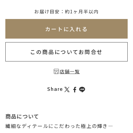
無料刻印
(刻印について)
お届け目安：約1ヶ月半以内
※必ず選択ください
※刻印情報が入力されてないためカートに入れられ
カートに入れる
を希望しない
印を希望する
この商品についてお問合せ
店舗一覧
Share
商品について
繊細なディテールにこだわった極上の輝き―