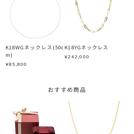
※お急ぎの方はご注文前にお問い合わせくださ
い。事前に現在の納期状況を確認いたします。
商品の品質には万全を期しておりますが、万が一
不良品の場合、またはご注文のお品と異なる場合
お届け予定日はご注文から2営業日以内にメールに
は、早急に商品を交換させていただきます。
てご案内いたします。
お手数ですが商品到着後7日間以内に、お電話また
詳しくは
こちら
はお問い合わせフォームよりご連絡ください。
K18WGネックレス(50c
K18YGネックレス
この場合の返送料は弊社にて負担いたしますの
m)
¥242,000
で、着払いにてご返送ください。
¥85,800
詳細は
こちら
おすすめ商品