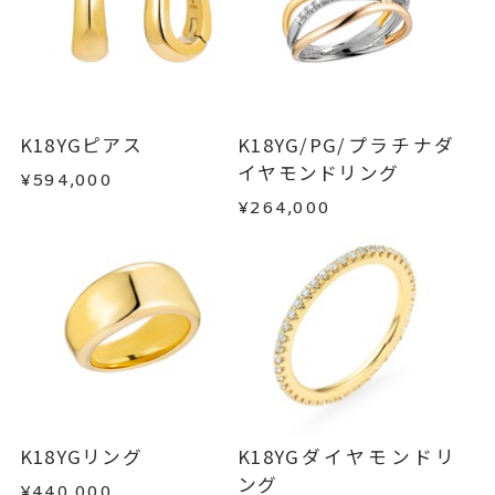
わせフォームよりご連絡ください。
■お届け目安が「約1ヶ月半以内～」の商品
リング
、
カテゴリー
ご注文いただいてから在庫状況を確認いたしま
返品・交換
以下の場合、商品の返品・交換・返金
石なしリング
、
す。
は承りかねます。
K18YGリング
、
・一度ご使用になった商品
・在庫のご用意ができる場合： 約1週間～1ヶ月以
地金リング
・受注生産の商品
K18YGピアス
K18YG/PG/プラチナダ
内を目安に発送いたします。
・お客さまのお手元で傷や汚れが発生した商品
イヤモンドリング
¥594,000
-
刻印
・到着後ご連絡無く7日以上経過した商品
¥264,000
・受注生産となる場合： 商品ページに記載のある
・刻印をお入れした商品
目安日数を頂戴し、一から製作いたします。
・販売期間が限定されている商品
・過度な交換・返品を繰り返している場合
※お急ぎの方はご注文前にお問い合わせくださ
い。事前に現在の納期状況を確認いたします。
商品の品質には万全を期しておりますが、万が一
不良品の場合、またはご注文のお品と異なる場合
お届け予定日はご注文から2営業日以内にメールに
は、早急に商品を交換させていただきます。
てご案内いたします。
お手数ですが商品到着後7日間以内に、お電話また
詳しくは
こちら
はお問い合わせフォームよりご連絡ください。
K18YGリング
K18YGダイヤモンドリ
この場合の返送料は弊社にて負担いたしますの
ング
¥440,000