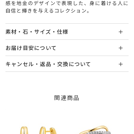
感を地金のデザインで表現した、身に着ける人に
自信と輝きを与えるコレクション。
素材・石・サイズ・仕様
SF2503R101XXYG
品番
お届け目安について
商品ページの【お届け目安】をご確認くださいま
K18イエローゴールド
素材
キャンセル・返品・交換について
せ。
-
石
ご注文およびご入金確認後、以下の日程にて発送
キャンセル
ご注文後でも、商品手配前のご注文に
いたします。
つきましてはキャンセルを承ります。
#9,#11,#13,#15,#17,#19
リングサイズ
※メンバーシップ登録済みのお客さまは、マイペ
※#16以上は19,800円(税込)の加
■お届け目安が「3営業日以内に発送」の商品
関連商品
ージの購入履歴一覧よりご注文状況をご確認いた
3営業日以内に発送いたします。
算料金を頂戴しております。
だけます。
ご注文状況が「注文済み」の場合に限り、キャ
サイズ直し不可
例：金曜日17時までのご注文→翌週火曜日までに
ンセルを承ります。
リング幅 最大：約6.8mm/最
詳細
発送いたします。
メンバーシップ未登録のお客さまは、お問い合
小：約4mm