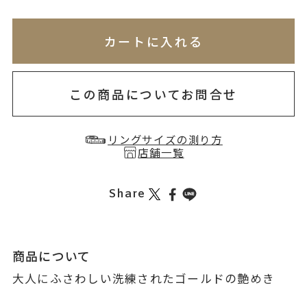
※刻印情報が入力されてないためカートに入れられ
無料刻印
(刻印について)
※必ず選択ください
カートに入れる
お届け目安：約1ヶ月半以内
を希望しない
印を希望する
この商品についてお問合せ
リングサイズの測り方
店舗一覧
Share
商品について
大人にふさわしい洗練されたゴールドの艶めき