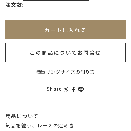
注文数:
※刻印情報が入力されてないためカートに入れられ
無料刻印
(刻印について)
※必ず選択ください
カートに入れる
お届け目安：約1ヶ月半以内
を希望しない
印を希望する
この商品についてお問合せ
リングサイズの測り方
Share
商品について
気品を纏う、レースの煌めき