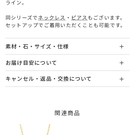
ライン。
同シリーズで
ネックレス
・
ピアス
もございます。
セットアップでご着用いただくことも可能です。
素材・石・サイズ・仕様
SF2505R202WDYG
品番
お届け目安について
商品ページの【お届け目安】をご確認くださいま
K18イエローゴールド
素材
キャンセル・返品・交換について
せ。
ダイヤモンド
0.05ct
石
ご注文およびご入金確認後、以下の日程にて発送
キャンセル
ご注文後でも、商品手配前のご注文に
いたします。
つきましてはキャンセルを承ります。
#9,#11,#13,#15,#17
リングサイズ
※メンバーシップ登録済みのお客さまは、マイペ
※#17のみ19,800円(税込)の加算
■お届け目安が「3営業日以内に発送」の商品
関連商品
ージの購入履歴一覧よりご注文状況をご確認いた
3営業日以内に発送いたします。
料金を頂戴しております。
だけます。
ご注文状況が「注文済み」の場合に限り、キャ
サイズ直し不可
例：金曜日17時までのご注文→翌週火曜日までに