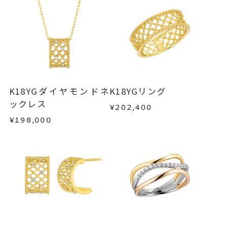
ンセルを承ります。
リング幅 約9mm
詳細
発送いたします。
メンバーシップ未登録のお客さまは、お問い合
わせフォームよりご連絡ください。
リング
、
カテゴリー
■お届け目安が「約1ヶ月半以内～」の商品
ダイヤモンドリング
、
ご注文いただいてから在庫状況を確認いたしま
返品・交換
以下の場合、商品の返品・交換・返金
す。
K18YGリング
、
は承りかねます。
・一度ご使用になった商品
地金リング
・在庫のご用意ができる場合： 約1週間～1ヶ月以
・受注生産の商品
K18YGダイヤモンドネ
K18YGリング
-
刻印
内を目安に発送いたします。
・お客さまのお手元で傷や汚れが発生した商品
ックレス
¥202,400
・到着後ご連絡無く7日以上経過した商品
¥198,000
・受注生産となる場合： 商品ページに記載のある
・刻印をお入れした商品
目安日数を頂戴し、一から製作いたします。
・販売期間が限定されている商品
・過度な交換・返品を繰り返している場合
※お急ぎの方はご注文前にお問い合わせくださ
い。事前に現在の納期状況を確認いたします。
商品の品質には万全を期しておりますが、万が一
不良品の場合、またはご注文のお品と異なる場合
お届け予定日はご注文から2営業日以内にメールに
は、早急に商品を交換させていただきます。
てご案内いたします。
お手数ですが商品到着後7日間以内に、お電話また
詳しくは
こちら