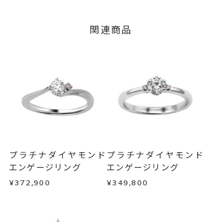
脇石 0.03ct
つきましてはキャンセルを承ります。
※メンバーシップ登録済みのお客さまは、マイペ
グレード Fカラー/VS2/Excelle
関連商品
ージの購入履歴一覧よりご注文状況をご確認いた
nt
だけます。
#4～#16
リングサイズ
ご注文状況が「注文済み」の場合に限り、キャ
※#16のみ17,600円(税込)の加算
ンセルを承ります。
メンバーシップ未登録のお客さまは、お問い合
料金を頂戴しております。
わせフォームよりご連絡ください。
サイズ直し #7以上 は+2、-1まで
可、#6.5以下は+1のみ可
返品・交換
以下の場合、商品の返品・交換・返金
は承りかねます。
リング幅 約2mm
詳細
・一度ご使用になった商品
・受注生産の商品
婚約指輪(エンゲージリング)
カテゴリー
プラチナダイヤモンド
プラチナダイヤモンド
・お客さまのお手元で傷や汚れが発生した商品
エンゲージリング
エンゲージリング
刻印サービス対象商品
刻印
・到着後ご連絡無く7日以上経過した商品
¥372,900
¥349,800
インサイドストーン 可
・刻印をお入れした商品
・販売期間が限定されている商品
刻印をお入れしない場合のお届け
・過度な交換・返品を繰り返している場合
目安:約1ヶ月半