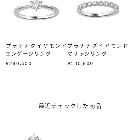
サイズ#4.5までは、5文字まで。
商品の品質には万全を期しておりますが、万が一
刻印文字数
不良品の場合、またはご注文のお品と異なる場合
サイズ#5以上は、16文字まで刻印
は、早急に商品を交換させていただきます。
可能。
お手数ですが商品到着後7日間以内に、お電話また
文字タイプA、文字タイプB、文字
はお問い合わせフォームよりご連絡ください。
刻印字体
プラチナダイヤモンド
プラチナダイヤモンド
この場合の返送料は弊社にて負担いたしますの
タイプCよりお選びいただけま
エンゲージリング
マリッジリング
で、着払いにてご返送ください。
す。
¥280,500
¥140,800
詳細は
こちら
最近チェックした商品