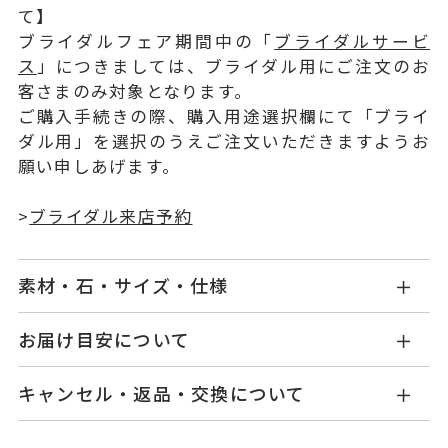
て】
ブライダルフェア期間中の「
ブライダルサービ
ス
」につきましては、ブライダル用にご注文のお
客さまのみ対象となります。
ご購入手続きの際、購入用途選択欄にて「ブライ
ダル用」を選択のうえご注文いただきますようお
願い申しあげます。
>
ブライダル来店予約
素材・石・サイズ・仕様
SN1104E002PDMM
品番
お届け目安について
お届け予定日はご注文から2営業日以内にメールに
Pt900
素材
キャンセル・返品・交換について
てご案内いたします。
ダイヤモンド 0.20ct～0.229ct
石
詳しくは
こちら
キャンセル
ご注文後でも、商品手配前のご注文に