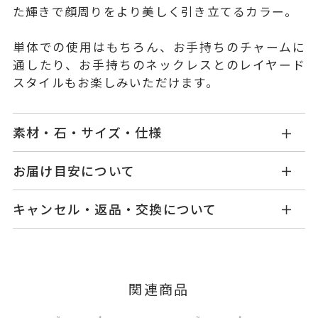
た輝きで顔周りをより美しく引き立てるカラー。
単体での使用はもちろん、お手持ちのチャームに
通したり、お手持ちのネックレスとのレイヤード
スタイルもお楽しみいただけます。
素材・石・サイズ・仕様
YM1401N00123WG
品番
お届け目安について
商品ページの【お届け目安】をご確認くださいま
K18ホワイトゴールド
素材
キャンセル・返品・交換について
せ。
-
石
ご注文およびご入金確認後、以下の日程にて発送
キャンセル
ご注文後でも、商品手配前のご注文に
いたします。
つきましてはキャンセルを承ります。
-
リングサイズ
※メンバーシップ登録済みのお客さまは、マイペ
■お届け目安が「3営業日以内に発送」の商品
関連商品
ージの購入履歴一覧よりご注文状況をご確認いた
チェーン全長：40cm
詳細
3営業日以内に発送いたします。
だけます。