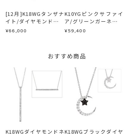
てご案内いたします。
お手数ですが商品到着後7日間以内に、お電話また
詳しくは
こちら
はお問い合わせフォームよりご連絡ください。
[12月]K18WGタンザナ
K10YGピンクサファイ
この場合の返送料は弊社にて負担いたしますの
イト/ダイヤモンドチャ
ア/グリーンガーネット
で、着払いにてご返送ください。
ーム
チャーム
¥66,000
¥59,400
詳細は
こちら
おすすめ商品
K18WGダイヤモンドネ
K18WGブラックダイヤ