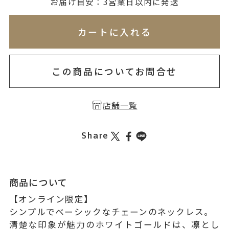
無料刻印
(刻印について)
お届け目安：3営業日以内に発送
※必ず選択ください
※刻印情報が入力されてないためカートに入れられ
カートに入れる
を希望しない
印を希望する
この商品についてお問合せ
店舗一覧
Share
商品について
【オンライン限定】
シンプルでベーシックなチェーンのネックレス。
清楚な印象が魅力のホワイトゴールドは、凛とし