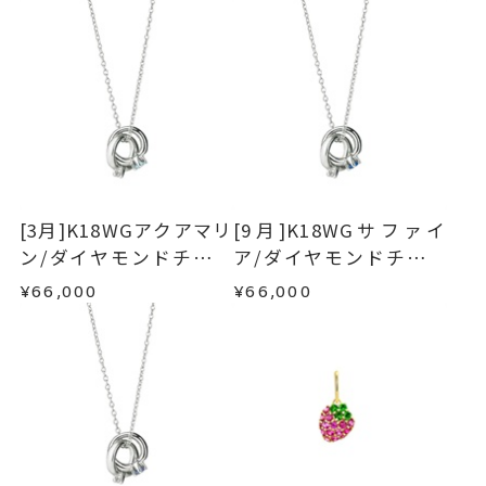
ご注文状況が「注文済み」の場合に限り、キャ
ネックレス
、
カテゴリー
例：金曜日17時までのご注文→翌週火曜日までに
ンセルを承ります。
石なし
、
発送いたします。
メンバーシップ未登録のお客さまは、お問い合
K18WG
、
わせフォームよりご連絡ください。
地金
■お届け目安が「約1ヶ月半以内～」の商品
ご注文いただいてから在庫状況を確認いたしま
返品・交換
以下の場合、商品の返品・交換・返金
-
刻印
す。
は承りかねます。
・一度ご使用になった商品
・在庫のご用意ができる場合： 約1週間～1ヶ月以
・受注生産の商品
[3月]K18WGアクアマリ
[9月]K18WGサファイ
内を目安に発送いたします。
・お客さまのお手元で傷や汚れが発生した商品
ン/ダイヤモンドチャー
ア/ダイヤモンドチャー
・到着後ご連絡無く7日以上経過した商品
ム
ム
¥66,000
¥66,000
・受注生産となる場合： 商品ページに記載のある
・刻印をお入れした商品
目安日数を頂戴し、一から製作いたします。
・販売期間が限定されている商品
・過度な交換・返品を繰り返している場合
※お急ぎの方はご注文前にお問い合わせくださ
い。事前に現在の納期状況を確認いたします。
商品の品質には万全を期しておりますが、万が一
不良品の場合、またはご注文のお品と異なる場合
お届け予定日はご注文から2営業日以内にメールに
は、早急に商品を交換させていただきます。