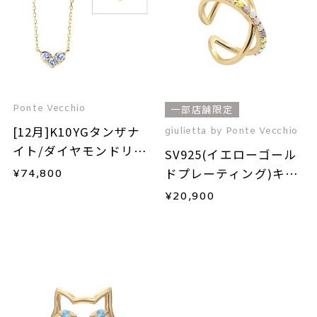
Ponte Vecchio
一部店舗限定
[12月]K10YGタンザナ
giulietta by Ponte Vecchio
イト/ダイヤモンドリバ
SV925(イエローゴール
ーシブルネックレス
ドプレーティング)キュ
¥
74,800
ービックジルコニアイ
¥
20,900
ヤーカフ(片耳用)