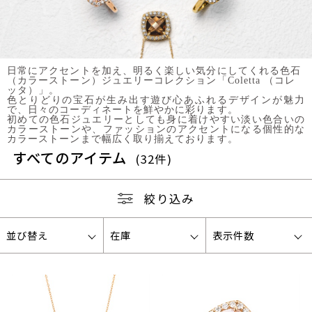
日常にアクセントを加え、明るく楽しい気分にしてくれる色石
（カラーストーン）ジュエリーコレクション「Coletta （コレ
ッタ）」。
色とりどりの宝石が生み出す遊び心あふれるデザインが魅力
で、日々のコーディネートを鮮やかに彩ります。
初めての色石ジュエリーとしても身に着けやすい淡い色合いの
カラーストーンや、ファッションのアクセントになる個性的な
カラーストーンまで幅広く取り揃えております。
すべてのアイテム
(32件)
絞り込み
並び替え
在庫
表示件数