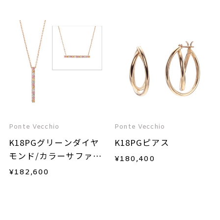
Ponte Vecchio
Ponte Vecchio
K18PGグリーンダイヤ
K18PGピアス
モンド/カラーサファイ
¥
180,400
ア/ダイヤモンドネック
¥
182,600
レス