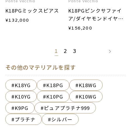
Ponte Vecchio
Ponte Vecchio
K18PGミックスピアス
K18PGピンクサファイ
ア/ダイヤモンドイヤー
¥
132,000
カフ(片耳用)
¥
156,200
1
2
3
その他のマテリアルを探す
K18YG
K18PG
K18WG
K10YG
K10PG
K10WG
K9PG
ピュアプラチナ999
プラチナ
シルバー