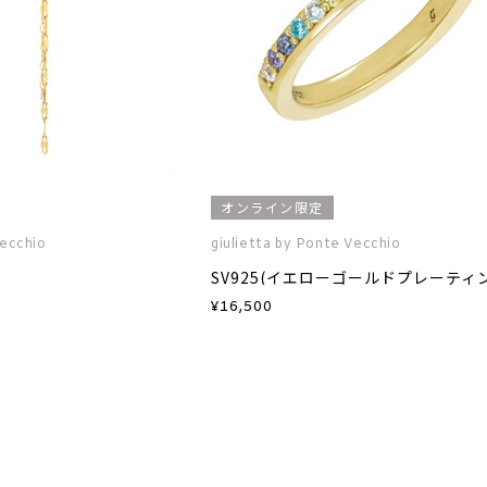
オンライン限定
Vecchio
giulietta by Ponte Vecchio
¥
16,500