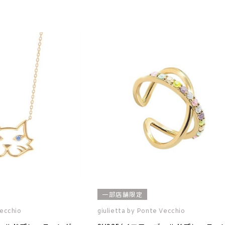
一部店舗限定
Vecchio
giulietta by Ponte Vecchio