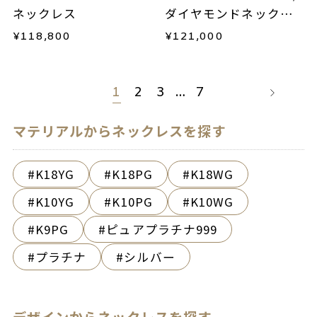
ネックレス
ダイヤモンドネックレ
ス
¥
118,800
¥
121,000
1
2
3
…
7
マテリアルからネックレスを探す
K18YG
K18PG
K18WG
K10YG
K10PG
K10WG
K9PG
ピュアプラチナ999
プラチナ
シルバー