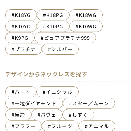
K18YG
K18PG
K18WG
K10YG
K10PG
K10WG
K9PG
ピュアプラチナ999
プラチナ
シルバー
デザインからネックレスを探す
ハート
イニシャル
一粒ダイヤモンド
スター／ムーン
馬蹄
パヴェ
しずく
フラワー
フルーツ
アニマル