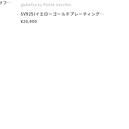
K18PGグリーンダイヤモンド/カラーサファイア/ダイヤモンドイヤーカフ(片耳用)
giulietta by Ponte Vecchio
SV925(イエローゴールドプレーティング)キュービックジルコニアイヤーカフ(片耳用)
¥
20,900