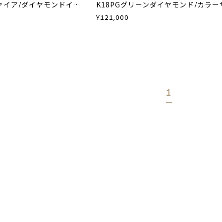
K18PGピンクサファイア/ダイヤモンドイヤーカフ(片耳用)
¥
121,000
1