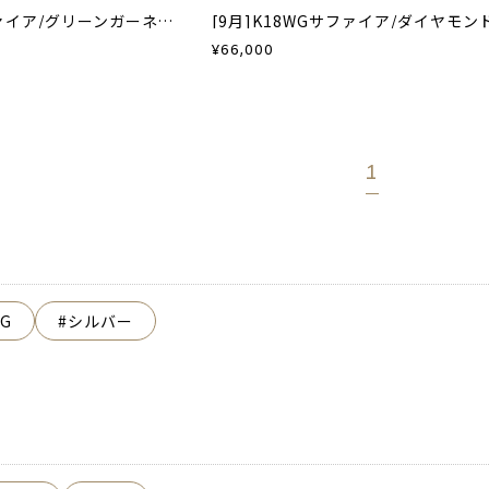
K10YGピンクサファイア/グリーンガーネットチャーム
¥
66,000
1
YG
シルバー