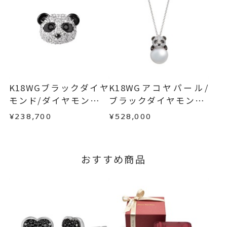
・過度な交換・返品を繰り返している場合
K18WGリング
、
※お急ぎの方はご注文前にお問い合わせくださ
アニマルリング
い。事前に現在の納期状況を確認いたします。
商品の品質には万全を期しておりますが、万が一
不良品の場合、またはご注文のお品と異なる場合
-
刻印
お届け予定日はご注文から2営業日以内にメールに
は、早急に商品を交換させていただきます。
てご案内いたします。
お手数ですが商品到着後7日間以内に、お電話また
詳しくは
こちら
はお問い合わせフォームよりご連絡ください。
K18WGブラックダイヤ
K18WGアコヤパール/
この場合の返送料は弊社にて負担いたしますの
モンド/ダイヤモンドピ
ブラックダイヤモンド/
で、着払いにてご返送ください。
アス(片耳用)
ダイヤモンドネックレ
¥238,700
¥528,000
詳細は
こちら
ス
おすすめ商品