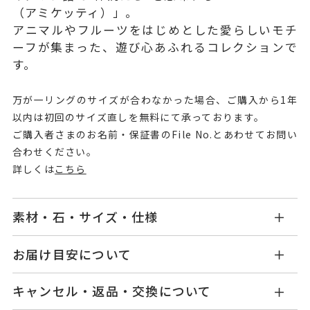
（アミケッティ）」。
アニマルやフルーツをはじめとした愛らしいモチ
ーフが集まった、遊び心あふれるコレクションで
す。
万が一リングのサイズが合わなかった場合、ご購入から1年
以内は初回のサイズ直しを無料にて承っております。
ご購入者さまのお名前・保証書のFile No.とあわせてお問い
合わせください。
詳しくは
こちら
素材・石・サイズ・仕様
GL1089R001BLWB
品番
お届け目安について
商品ページの【お届け目安】をご確認くださいま
K18ホワイトゴールド
素材
キャンセル・返品・交換について
せ。