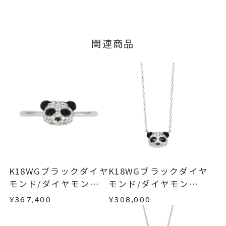
ブラックダイヤモンド
0.30ct
石
ご注文およびご入金確認後、以下の日程にて発送
キャンセル
ご注文後でも、商品手配前のご注文に
いたします。
ダイヤモンド
0.37ct
つきましてはキャンセルを承ります。
※メンバーシップ登録済みのお客さまは、マイペ
※石の色味には多少の個体差がご
■お届け目安が「3営業日以内に発送」の商品
関連商品
ージの購入履歴一覧よりご注文状況をご確認いた
ざいます。
3営業日以内に発送いたします。
だけます。
#5～#13
リングサイズ
ご注文状況が「注文済み」の場合に限り、キャ
例：金曜日17時までのご注文→翌週火曜日までに
サイズ直し #7以上は±1まで可、
ンセルを承ります。
発送いたします。
メンバーシップ未登録のお客さまは、お問い合
#6.5以下は不可
わせフォームよりご連絡ください。
トップ 縦：約 9.9mm 横：約 8
■お届け目安が「約1ヶ月半以内～」の商品
詳細
ご注文いただいてから在庫状況を確認いたしま
mm
返品・交換
以下の場合、商品の返品・交換・返金
す。
は承りかねます。
リング幅 最大 ：約8.5mm/最小
・一度ご使用になった商品
：約2.8mm
・在庫のご用意ができる場合： 約1週間～1ヶ月以
・受注生産の商品
K18WGブラックダイヤ
K18WGブラックダイヤ
※ツメ部分 ブラックプレーティ
内を目安に発送いたします。
・お客さまのお手元で傷や汚れが発生した商品
モンド/ダイヤモンドリ
モンド/ダイヤモンドネ
ング
・到着後ご連絡無く7日以上経過した商品
ング
ックレス
¥367,400
¥308,000
・受注生産となる場合： 商品ページに記載のある
・刻印をお入れした商品
リング
、
カテゴリー
目安日数を頂戴し、一から製作いたします。
・販売期間が限定されている商品
ダイヤモンドリング
、