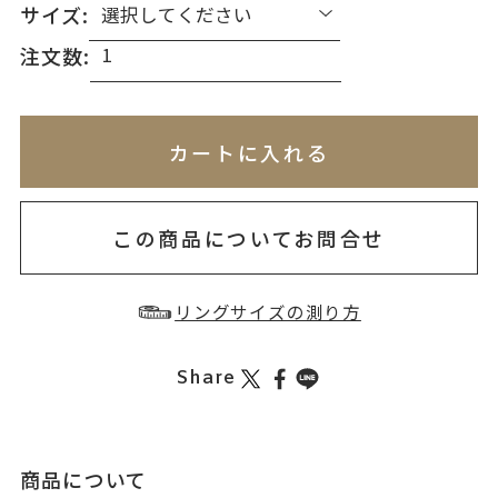
サイズ:
注文数:
※刻印情報が入力されてないためカートに入れられ
無料刻印
(刻印について)
※必ず選択ください
カートに入れる
お届け目安：約2ヶ月以内
を希望しない
印を希望する
この商品についてお問合せ
リングサイズの測り方
Share
商品について