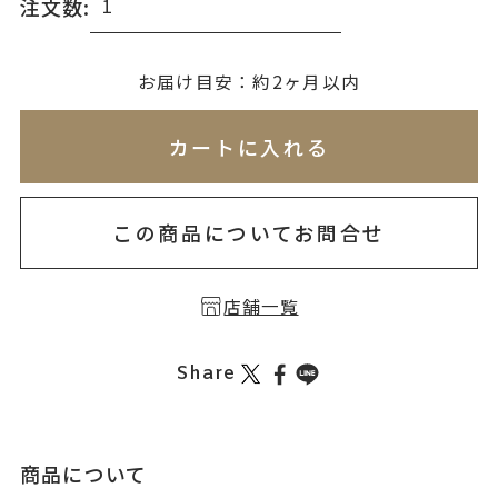
注文数:
無料刻印
(刻印について)
お届け目安：約2ヶ月以内
※必ず選択ください
※刻印情報が入力されてないためカートに入れられ
カートに入れる
を希望しない
印を希望する
この商品についてお問合せ
店舗一覧
Share
商品について