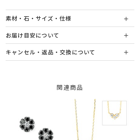
素材・石・サイズ・仕様
GL1422N001BLWB
品番
お届け目安について
商品ページの【お届け目安】をご確認くださいま
K18ホワイトゴールド
素材
キャンセル・返品・交換について
せ。
ブラックダイヤモンド
0.08ct
石
ご注文およびご入金確認後、以下の日程にて発送
キャンセル
ご注文後でも、商品手配前のご注文に
いたします。
ダイヤモンド
0.10ct
つきましてはキャンセルを承ります。
※メンバーシップ登録済みのお客さまは、マイペ
※石の色味には多少の個体差がご
■お届け目安が「3営業日以内に発送」の商品
関連商品
ージの購入履歴一覧よりご注文状況をご確認いた
ざいます。
3営業日以内に発送いたします。
だけます。
-
リングサイズ
ご注文状況が「注文済み」の場合に限り、キャ
例：金曜日17時までのご注文→翌週火曜日までに
ンセルを承ります。
チェーン全長(取り外し不可) 40c
詳細
発送いたします。
メンバーシップ未登録のお客さまは、お問い合
m
わせフォームよりご連絡ください。
■お届け目安が「約1ヶ月半以内～」の商品
花 直径：約5mm