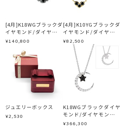
ご注文いただいてから在庫状況を確認いたしま
返品・交換
以下の場合、商品の返品・交換・返金
※ツメ部分 ブラックプレーティ
す。
は承りかねます。
ング
・一度ご使用になった商品
・在庫のご用意ができる場合： 約1週間～1ヶ月以
ネックレス
、
・受注生産の商品
カテゴリー
[4月]K18WGブラックダ
[4月]K10YGブラックダ
内を目安に発送いたします。
・お客さまのお手元で傷や汚れが発生した商品
イヤモンド/ダイヤモン
イヤモンド/ダイヤモン
ダイヤモンドネックレス
、
・到着後ご連絡無く7日以上経過した商品
ドピアス
ドリバーシブルネック
K18WGネックレス
、
¥140,800
¥82,500
・受注生産となる場合： 商品ページに記載のある
・刻印をお入れした商品
レス
フラワーネックレス
、
目安日数を頂戴し、一から製作いたします。
・販売期間が限定されている商品
カラーストーンネックレス
・過度な交換・返品を繰り返している場合
※お急ぎの方はご注文前にお問い合わせくださ
-
刻印
い。事前に現在の納期状況を確認いたします。
商品の品質には万全を期しておりますが、万が一
不良品の場合、またはご注文のお品と異なる場合
お届け予定日はご注文から2営業日以内にメールに
は、早急に商品を交換させていただきます。
てご案内いたします。
お手数ですが商品到着後7日間以内に、お電話また
詳しくは
こちら
はお問い合わせフォームよりご連絡ください。
ジュエリーボックス
K18WGブラックダイヤ
この場合の返送料は弊社にて負担いたしますの
モンド/ダイヤモンドネ
¥2,530
で、着払いにてご返送ください。
ックレス
¥366,300
詳細は
こちら