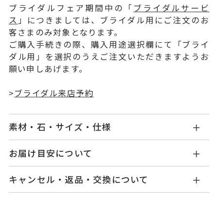
ブライダルフェア期間中の「
ブライダルサービ
ス
」につきましては、ブライダル用にご注文のお
客さまのみ対象となります。
ご購入手続きの際、購入用途選択欄にて「ブライ
ダル用」を選択のうえご注文いただきますようお
願い申しあげます。
>
ブライダル来店予約
素材・石・サイズ・仕様
KW1111E002PDMM
品番
お届け目安について
お届け予定日はご注文から2営業日以内にメールに
Pt900
素材
キャンセル・返品・交換について
てご案内いたします。
ダイヤモンド 0.20ct～0.229ct
石
詳しくは
こちら
キャンセル
ご注文後でも、商品手配前のご注文に
脇石 0.01ct
つきましてはキャンセルを承ります。