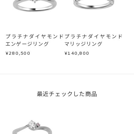
サイズ#4.5までは、5文字まで。
商品の品質には万全を期しておりますが、万が一
刻印文字数
不良品の場合、またはご注文のお品と異なる場合
サイズ#5以上は、16文字まで刻印
は、早急に商品を交換させていただきます。
可能。
お手数ですが商品到着後7日間以内に、お電話また
文字タイプA、文字タイプB、文字
はお問い合わせフォームよりご連絡ください。
刻印字体
プラチナダイヤモンド
プラチナダイヤモンド
この場合の返送料は弊社にて負担いたしますの
タイプCよりお選びいただけま
エンゲージリング
マリッジリング
で、着払いにてご返送ください。
す。
¥280,500
¥140,800
詳細は
こちら
最近チェックした商品