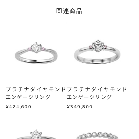
※メンバーシップ登録済みのお客さまは、マイペ
グレード Fカラー/VS2/Excelle
関連商品
ージの購入履歴一覧よりご注文状況をご確認いた
nt
だけます。
#4～#17
リングサイズ
ご注文状況が「注文済み」の場合に限り、キャ
※#16からは19,800円(税込)の加
ンセルを承ります。
メンバーシップ未登録のお客さまは、お問い合
算料金を頂戴しております。
わせフォームよりご連絡ください。
サイズ直し #7以上 は+2、-1まで
可、#6.5以下は+1のみ可
返品・交換
以下の場合、商品の返品・交換・返金
は承りかねます。
リング幅 約2mm
詳細
・一度ご使用になった商品
・受注生産の商品
婚約指輪(エンゲージリング)
カテゴリー
プラチナダイヤモンド
プラチナダイヤモンド
・お客さまのお手元で傷や汚れが発生した商品
エンゲージリング
エンゲージリング
刻印サービス対象商品
刻印
・到着後ご連絡無く7日以上経過した商品
¥424,600
¥349,800
インサイドストーン 可
・刻印をお入れした商品
・販売期間が限定されている商品
刻印をお入れしない場合のお届け
・過度な交換・返品を繰り返している場合
目安:約2ヶ月