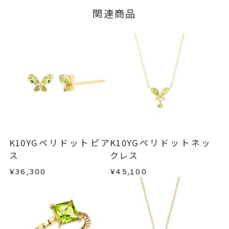
※メンバーシップ登録済みのお客さまは、マイペ
ざいます。
■お届け目安が「3営業日以内に発送」の商品
関連商品
ージの購入履歴一覧よりご注文状況をご確認いた
#9，#11，#13
リングサイズ
3営業日以内に発送いたします。
だけます。
サイズ直し ±1まで可
ご注文状況が「注文済み」の場合に限り、キャ
例：金曜日17時までのご注文→翌週火曜日までに
ンセルを承ります。
モチーフ 縦：約5.8mm 横：約8.
詳細
発送いたします。
メンバーシップ未登録のお客さまは、お問い合
5mm 厚さ：約3.1mm
わせフォームよりご連絡ください。
リング幅 最大：約2.1mm/最
■お届け目安が「約1ヶ月半以内～」の商品
ご注文いただいてから在庫状況を確認いたしま
小：約1.5mm
返品・交換
以下の場合、商品の返品・交換・返金
す。
は承りかねます。
リング
、
カテゴリー
・一度ご使用になった商品
ペリドットリング
、
・在庫のご用意ができる場合： 約1週間～1ヶ月以
・受注生産の商品
K10YGペリドットピア
K10YGペリドットネッ
内を目安に発送いたします。
K10YGリング
、
・お客さまのお手元で傷や汚れが発生した商品
ス
クレス
・到着後ご連絡無く7日以上経過した商品
バタフライリング
¥36,300
¥45,100
・受注生産となる場合： 商品ページに記載のある
・刻印をお入れした商品
-
刻印
目安日数を頂戴し、一から製作いたします。
・販売期間が限定されている商品
・過度な交換・返品を繰り返している場合
※お急ぎの方はご注文前にお問い合わせくださ
い。事前に現在の納期状況を確認いたします。