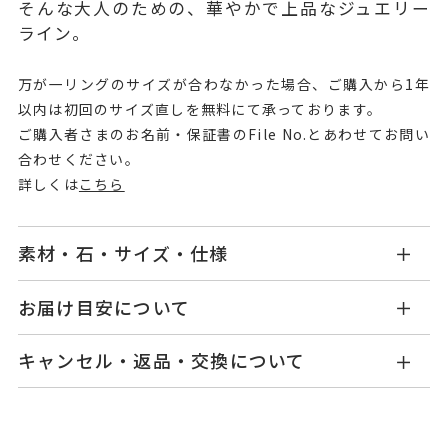
そんな大人のための、華やかで上品なジュエリー
ライン。
万が一リングのサイズが合わなかった場合、ご購入から1年
以内は初回のサイズ直しを無料にて承っております。
ご購入者さまのお名前・保証書のFile No.とあわせてお問い
合わせください。
詳しくは
こちら
素材・石・サイズ・仕様
MC2304R001PRYG1
品番
お届け目安について
商品ページの【お届け目安】をご確認くださいま
K10イエローゴールド
素材
キャンセル・返品・交換について
せ。
ペリドット
石
ご注文およびご入金確認後、以下の日程にて発送
キャンセル
ご注文後でも、商品手配前のご注文に
いたします。
※石の色味には多少の個体差がご
つきましてはキャンセルを承ります。