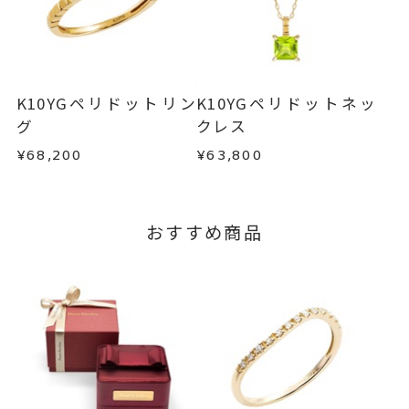
商品の品質には万全を期しておりますが、万が一
不良品の場合、またはご注文のお品と異なる場合
お届け予定日はご注文から2営業日以内にメールに
は、早急に商品を交換させていただきます。
てご案内いたします。
お手数ですが商品到着後7日間以内に、お電話また
詳しくは
こちら
はお問い合わせフォームよりご連絡ください。
K10YGペリドットリン
K10YGペリドットネッ
この場合の返送料は弊社にて負担いたしますの
グ
クレス
で、着払いにてご返送ください。
¥68,200
¥63,800
詳細は
こちら
おすすめ商品