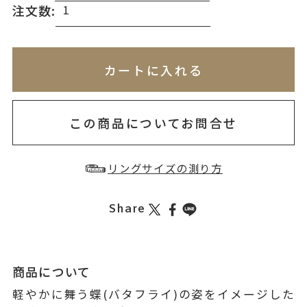
注文数:
※刻印情報が入力されてないためカートに入れられ
無料刻印
(刻印について)
※必ず選択ください
カートに入れる
お届け目安：約1ヶ月半以内
を希望しない
印を希望する
この商品についてお問合せ
リングサイズの測り方
Share
商品について
軽やかに舞う蝶(バタフライ)の姿をイメージした