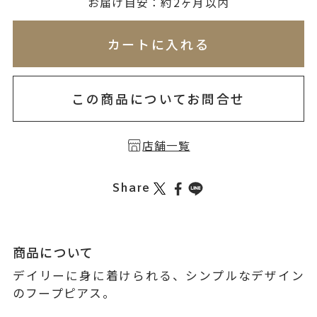
無料刻印
(刻印について)
お届け目安：約2ヶ月以内
※必ず選択ください
※刻印情報が入力されてないためカートに入れられ
カートに入れる
を希望しない
印を希望する
この商品についてお問合せ
店舗一覧
Share
商品について
デイリーに身に着けられる、シンプルなデザイン
のフープピアス。