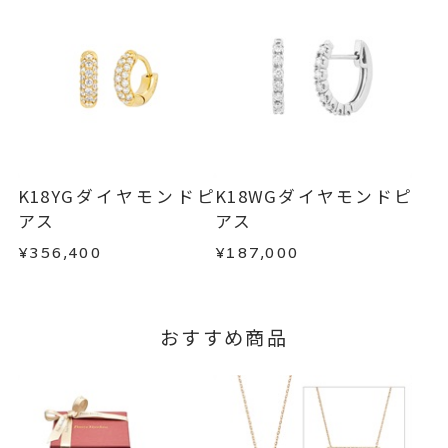
目安日数を頂戴し、一から製作いたします。
・販売期間が限定されている商品
・過度な交換・返品を繰り返している場合
※お急ぎの方はご注文前にお問い合わせくださ
い。事前に現在の納期状況を確認いたします。
商品の品質には万全を期しておりますが、万が一
不良品の場合、またはご注文のお品と異なる場合
お届け予定日はご注文から2営業日以内にメールに
は、早急に商品を交換させていただきます。
てご案内いたします。
お手数ですが商品到着後7日間以内に、お電話また
詳しくは
こちら
はお問い合わせフォームよりご連絡ください。
K18YGダイヤモンドピ
K18WGダイヤモンドピ
この場合の返送料は弊社にて負担いたしますの
アス
アス
で、着払いにてご返送ください。
¥356,400
¥187,000
詳細は
こちら
おすすめ商品