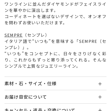
ワンラインに並んだダイヤモンドがフェイスライ
ンを華やかに演出します。
コーディネートを選ばないデザインで、オンオフ
を問わずお使いいただけます。
SEMPRE
（センプレ）
イタリア語で“いつも”を意味する「SEMPRE（セ
ンプレ）」。
“いつも”をコンセプトに、日々をさりげなく彩
り、これからもずっと寄り添ってくれる。そんな
シンプルで上質なジュエリーライン。
素材・石・サイズ・仕様
OB2304P001WDYG
品番
お届け目安について
商品ページの【お届け目安】をご確認くださいま
K18イエローゴールド
素材
キャンセル・返品・交換について