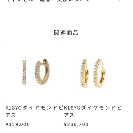
せ。
ダイヤモンド
0.16ct
石
ご注文およびご入金確認後、以下の日程にて発送
キャンセル
ご注文後でも、商品手配前のご注文に
いたします。
つきましてはキャンセルを承ります。
-
リングサイズ
※メンバーシップ登録済みのお客さまは、マイペ
■お届け目安が「3営業日以内に発送」の商品
関連商品
ージの購入履歴一覧よりご注文状況をご確認いた
縦：約11.7mm 横：約12.9mm 厚
詳細
3営業日以内に発送いたします。
だけます。
さ：約1.8mm
ご注文状況が「注文済み」の場合に限り、キャ
イヤリング加工：不可
例：金曜日17時までのご注文→翌週火曜日までに
ンセルを承ります。
発送いたします。
メンバーシップ未登録のお客さまは、お問い合
わせフォームよりご連絡ください。
ピアス
、
カテゴリー
■お届け目安が「約1ヶ月半以内～」の商品
ダイヤモンド
、
ご注文いただいてから在庫状況を確認いたしま
返品・交換
以下の場合、商品の返品・交換・返金
す。
K18YG
、
は承りかねます。
・一度ご使用になった商品
エタニティ
、
・在庫のご用意ができる場合： 約1週間～1ヶ月以
・受注生産の商品
K18YGダイヤモンドピ
K18YGダイヤモンドピ
フープ
内を目安に発送いたします。
・お客さまのお手元で傷や汚れが発生した商品
アス
アス
-
刻印
・到着後ご連絡無く7日以上経過した商品
¥319,000
¥238,700
・受注生産となる場合： 商品ページに記載のある
・刻印をお入れした商品