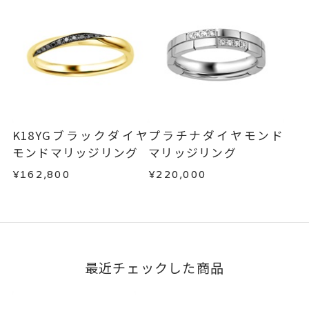
サイズ#5以上は、16文字まで刻印
・販売期間が限定されている商品
可能。
・過度な交換・返品を繰り返している場合
文字タイプA、文字タイプB、文字
刻印字体
商品の品質には万全を期しておりますが、万が一
タイプCよりお選びいただけま
不良品の場合、またはご注文のお品と異なる場合
す。
は、早急に商品を交換させていただきます。
お手数ですが商品到着後7日間以内に、お電話また
はお問い合わせフォームよりご連絡ください。
K18YGブラックダイヤ
プラチナダイヤモンド
この場合の返送料は弊社にて負担いたしますの
モンドマリッジリング
マリッジリング
で、着払いにてご返送ください。
¥162,800
¥220,000
詳細は
こちら
最近チェックした商品