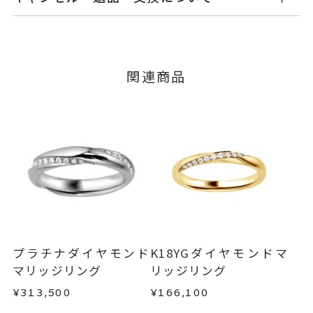
てご案内いたします。
ダイヤモンド 0.22ct
石
詳しくは
こちら
キャンセル
ご注文後でも、商品手配前のご注文に
つきましてはキャンセルを承ります。
#4～#28
リングサイズ
※メンバーシップ登録済みのお客さまは、マイペ
※#16号からは19,800円(税込)の
関連商品
ージの購入履歴一覧よりご注文状況をご確認いた
加算料金を頂戴しております。
だけます。
ご注文状況が「注文済み」の場合に限り、キャ
サイズ直し不可
ンセルを承ります。
リング幅 約3.9mm
詳細
メンバーシップ未登録のお客さまは、お問い合
わせフォームよりご連絡ください。
結婚指輪(マリッジリング)
カテゴリー
返品・交換
以下の場合、商品の返品・交換・返金
刻印サービス対象商品
刻印
は承りかねます。
インサイドストーン 可
・一度ご使用になった商品
刻印をお入れしない場合のお届け
・受注生産の商品
プラチナダイヤモンド
K18YGダイヤモンドマ
目安:約3ヶ月
・お客さまのお手元で傷や汚れが発生した商品
マリッジリング
リッジリング
・到着後ご連絡無く7日以上経過した商品
¥313,500
¥166,100
サイズ#4.5までは、5文字まで。
刻印文字数
・刻印をお入れした商品