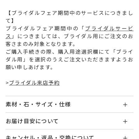
【ブライダルフェア期間中のサービスにつきまし
て】
ブライダルフェア期間中の「
ブライダルサービ
ス
」につきましては、ブライダル用にご注文のお
客さまのみ対象となります。
ご購入手続きの際、購入用途選択欄にて「ブライ
ダル用」を選択のうえご注文いただきますようお
願い申しあげます。
>
ブライダル来店予約
素材・石・サイズ・仕様
PG1003W001WDYG
品番
お届け目安について
お届け予定日はご注文から2営業日以内にメールに
K18イエローゴールド
素材
キャンセル・返品・交換について