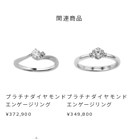
脇石 0.03ct
つきましてはキャンセルを承ります。
※メンバーシップ登録済みのお客さまは、マイペ
グレード Fカラー/VS2/Excelle
関連商品
ージの購入履歴一覧よりご注文状況をご確認いた
nt
だけます。
#4～#16
リングサイズ
ご注文状況が「注文済み」の場合に限り、キャ
※#16のみ17,600円(税込)の加算
ンセルを承ります。
メンバーシップ未登録のお客さまは、お問い合
料金を頂戴しております。
わせフォームよりご連絡ください。
サイズ直し #7以上 は+2、-1まで
可、#6.5以下は+1のみ可
返品・交換
以下の場合、商品の返品・交換・返金
は承りかねます。
リング幅 約2mm
詳細
・一度ご使用になった商品
・受注生産の商品
婚約指輪(エンゲージリング)
カテゴリー
プラチナダイヤモンド
プラチナダイヤモンド
・お客さまのお手元で傷や汚れが発生した商品
エンゲージリング
エンゲージリング
刻印サービス対象商品
刻印
・到着後ご連絡無く7日以上経過した商品
¥372,900
¥349,800
インサイドストーン 可
・刻印をお入れした商品
・販売期間が限定されている商品
刻印をお入れしない場合のお届け
・過度な交換・返品を繰り返している場合
目安:約1ヶ月半