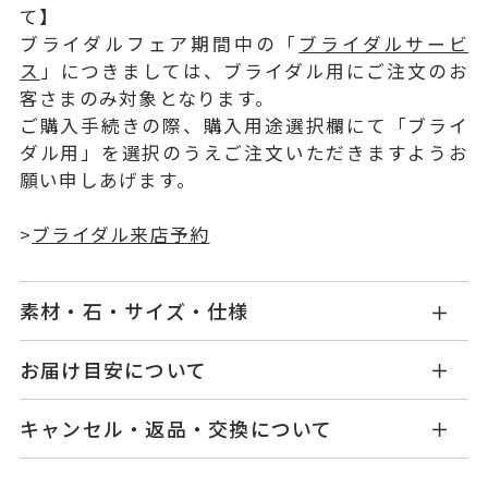
て】
ブライダルフェア期間中の「
ブライダルサービ
ス
」につきましては、ブライダル用にご注文のお
客さまのみ対象となります。
ご購入手続きの際、購入用途選択欄にて「ブライ
ダル用」を選択のうえご注文いただきますようお
願い申しあげます。
>
ブライダル来店予約
素材・石・サイズ・仕様
SN1104E002PDMM
品番
お届け目安について
お届け予定日はご注文から2営業日以内にメールに
Pt900
素材
キャンセル・返品・交換について
てご案内いたします。
ダイヤモンド 0.20ct～0.229ct
石
詳しくは
こちら
キャンセル
ご注文後でも、商品手配前のご注文に