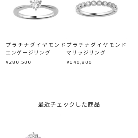
サイズ#4.5までは、5文字まで。
商品の品質には万全を期しておりますが、万が一
刻印文字数
不良品の場合、またはご注文のお品と異なる場合
サイズ#5以上は、16文字まで刻印
は、早急に商品を交換させていただきます。
可能。
お手数ですが商品到着後7日間以内に、お電話また
文字タイプA、文字タイプB、文字
はお問い合わせフォームよりご連絡ください。
刻印字体
プラチナダイヤモンド
プラチナダイヤモンド
この場合の返送料は弊社にて負担いたしますの
タイプCよりお選びいただけま
エンゲージリング
マリッジリング
で、着払いにてご返送ください。
す。
¥280,500
¥140,800
詳細は
こちら
最近チェックした商品