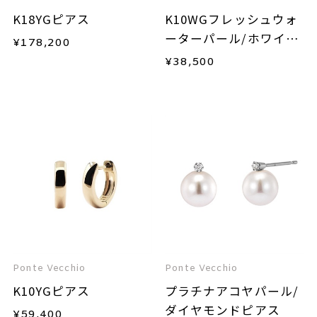
K18YGピアス
K10WGフレッシュウォ
ーターパール/ホワイト
¥
178,200
トパーズピアス
¥
38,500
Ponte Vecchio
Ponte Vecchio
K10YGピアス
プラチナアコヤパール/
ダイヤモンドピアス
¥
59,400