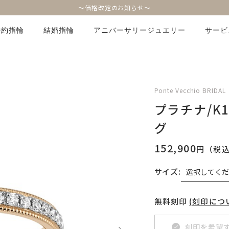
～価格改定のお知らせ～
婚約指輪
結婚指輪
アニバーサリージュエリー
サービ
Ponte Vecchio BRIDAL
プラチナ/K
グ
152,900
円（税
サイズ:
無料刻印
(刻印につ
刻印を希望