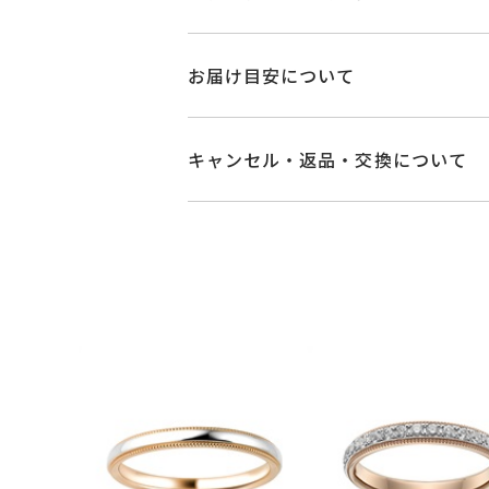
品番
NG1101W001WD
お届け目安について
素材
Pt900/K18ピ
お届け予定日はご注文から2営業日以
詳しくは
こちら
キャンセル・返品・交換について
石
ダイヤモンド 0.1
キャンセル
ご注文後でも、商品手配前
#3～#23
※メンバーシップ登録済みのお客さま
リングサイズ
※#16からは19
ご注文状況が「注文済み」の場合に
メンバーシップ未登録のお客さまは
サイズ直し不可
返品・交換
以下の場合、商品の返品・
リング幅 約2.3
詳細
・一度ご使用になった商品
ハーフエタニティ
・受注生産の商品
・お客さまのお手元で傷や汚れが発生
カテゴリー
結婚指輪(マリッジ
・到着後ご連絡無く7日以上経過した
・刻印をお入れした商品
刻印サービス対象
刻印
・販売期間が限定されている商品
インサイドストー
・過度な交換・返品を繰り返している