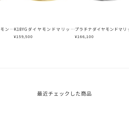
い場合のお届け目安:約2ヶ月
が、万が一不良品の場合、またはご注文のお品と異なる場合は、早
は、5文字まで。
、お電話またはお問い合わせフォームよりご連絡ください。
16文字まで刻印可能。
しますので、着払いにてご返送ください。
ヤモンド
K18YGダイヤモンドマリッジ
プラチナダイヤモンドマリ
リング
リング
字タイプB、文字タイプCよりお選びいただけます。
¥159,500
¥166,100
最近チェックした商品