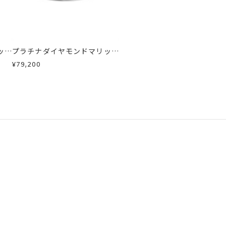
急に商品を交換させていただきます。
ッジ
プラチナダイヤモンドマリッジ
リング
¥79,200