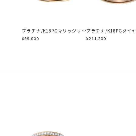
刻印をお入れしな
商品の品質には万全を期しております
サイズ#4.5まで
刻印文字数
お手数ですが商品到着後7日間以内に
サイズ#5以上は、
この場合の返送料は弊社にて負担いた
プラチナ/K18PGマリッジリン
プラチナ/K18PGダイ
詳細は
こちら
グ
マリッジリング
刻印字体
文字タイプA、文
¥99,000
¥211,200