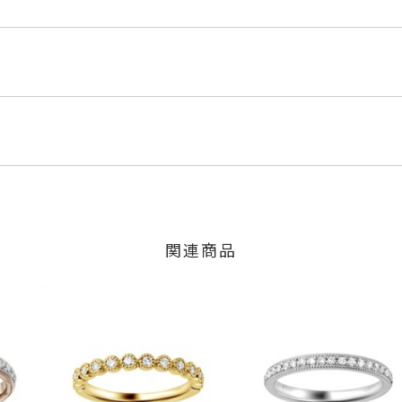
MP
ンクゴールド
内にメールにてご案内いたします。
3ct
のご注文につきましてはキャンセルを承ります。
は、マイページの購入履歴一覧よりご注文状況をご確認いただけま
,800円(税込)の加算料金を頂戴しております。
限り、キャンセルを承ります。
、お問い合わせフォームよりご連絡ください。
関連商品
交換・返金は承りかねます。
mm
した商品
リング)
商品
商品
ン 可
場合