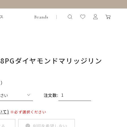
Brands
ス
18PGダイヤモンドマリッジリン
込）
注文数:
いて)
※必ず選択ください
する
刻印を希望しない