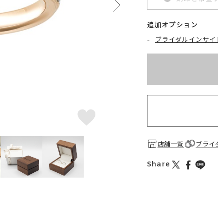
追加オプション
-
ブライダルインサイ
※刻印情報が入力さ
お届け目安：約2ヶ月
店舗一覧
ブライ
Share